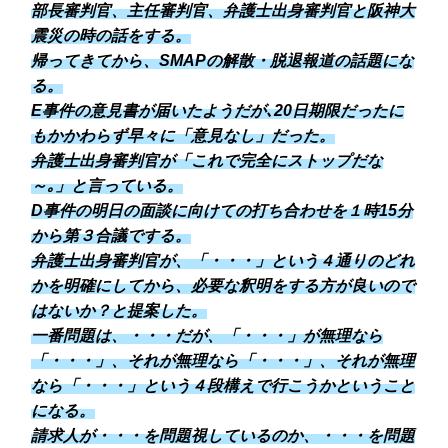
部長審判官、主任審判官、弁護士出身審判官と阪神大
震災の時の話をする。
帰ってきてから、SMAPの解散・脱退報道の話題にな
る。
E事件の意見書が届いたようだが､20日期限だったに
もかかわらず早々に「意見なし」だった。
弁護士出身審判官が「これで完全にストップだな
～｡」と言っている。
D事件の明日の面談に向けての打ち合わせを１時15分
から第３合議でする。
弁護士出身審判官が、「・・・」という４通りのどれ
かを明確にしてから、必要な釈明をする方が良いので
はないか？と提案した。
一番問題は、・・・だが、「・・・」が無理なら
「・・・」、それが無理なら「・・・」、それが無理
なら「・・・」という４段構えで行こうかということ
になる。
請求人が・・・を問題視しているのか、・・・を問題