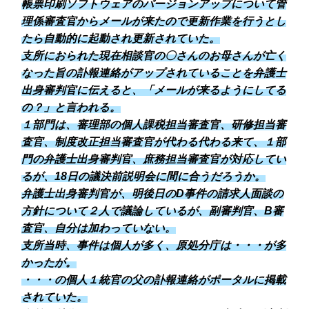
帳票印刷ソフトウェアのバージョンアップについて管
理係審査官からメールが来たので更新作業を行うとし
たら自動的に起動され更新されていた。
支所におられた現在相談官の〇さんのお母さんが亡く
なった旨の訃報連絡がアップされていることを弁護士
出身審判官に伝えると、「メールが来るようにしてる
の？」と言われる。
１部門は、審理部の個人課税担当審査官、研修担当審
査官、制度改正担当審査官が代わる代わる来て、１部
門の弁護士出身審判官、庶務担当審査官が対応してい
るが、18日の議決前説明会に間に合うだろうか。
弁護士出身審判官が、明後日のD事件の請求人面談の
方針について２人で議論しているが、副審判官、B審
査官、自分は加わっていない。
支所当時、事件は個人が多く、原処分庁は・・・が多
かったが。
・・・の個人１統官の父の訃報連絡がポータルに掲載
されていた。