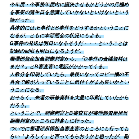
今年度・今事務年度内に議決させるかどうかの見極め
を事案の誕生日を意識していかないといけないという
話だった。
具体的には､E事件とB事件をどうするかということに
なるが、ともに本部照会の状況にもよる。
G事件の発送は明日になるそうだ・・・ということは
記録の回収も明日になるようだ。
審理部資産担当副審判官から、「D事件の合議資料は
まだ？」とB審査官に電話がかかってくる。
人数分を印刷していたら、最後になってコピー機の不
具合で線が入っていることに気付くがまあ良いかとい
うことになる。
おそらく、来週の研修資料を大量に印刷していたから
だろう。
ということで、副審判官とB審査官が審理部資産担当
副審判官のところに持参しに行った。
ついでに審理部所得担当審査官のところにも行っても
らい「よろしく」と言ってもらおうかと思ったが、副