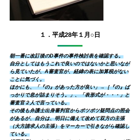
１．平成28年１月○日
朝一番に改訂後のD事件の事件検討表を確認する。
自分としてはもうこれで良いのではないかと思いなが
ら見ていたが、A審査官が、経緯の表に加算税がない
ことに気づく。
ほかにも、「『の』があった方が良い」→［『の』ば
っかりで息が詰まりそう。」、「表形式が・・・」と
審査官２人で言っている。
その後も弁護士出身審判官からポツポツ疑問点の照会
があるが、自分は、明日に備えて改めて双方の主張
（大方請求人の主張）をマーカーで引きながら確認し
ている。