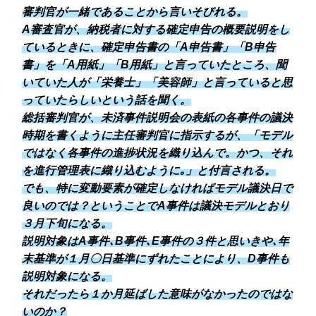
審判官が一緒であることから言いそびれる。
A審査官が、納税者に対する確定申告の概要説明をし
ているときに、確定申告書の「A申告書」「B申告
書」を「A用紙」「B用紙」と言っていたところ、聞
いていた人が「栄養士」「美容師」と言っていると思
っていたらしいという話を聞く。
総括審判官が、未済事件説明会の表紙の各事件の議決
時期を書くように主任審判官に指示するが、「モデル
ではなく各事件の進捗状況を織り込んで。かつ、それ
を進行管理表に織り込むように｡」と付言される。
でも、特に変動要素が確定しなければモデル議決日で
良いのでは？ということでA事件は議決モデルとおり
３月下旬になる。
説明対象はA事件､B事件､E事件の３件と思いきや､年
末基準が１月〇日基準にずれたことにより、D事件も
説明対象になる。
それだったら１か月延ばした意味がなかったのではな
いのか？