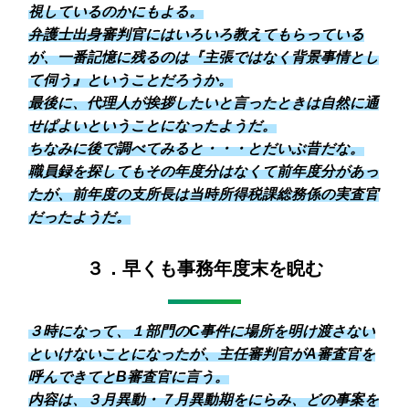
視しているのかにもよる。
弁護士出身審判官にはいろいろ教えてもらっている
が、一番記憶に残るのは『主張ではなく背景事情とし
て伺う』ということだろうか。
最後に、代理人が挨拶したいと言ったときは自然に通
せぱよいということになったようだ。
ちなみに後で調べてみると・・・とだいぶ昔だな。
職員録を探してもその年度分はなくて前年度分があっ
たが、前年度の支所長は当時所得税課総務係の実査官
だったようだ。
３．早くも事務年度末を睨む
３時になって、１部門のC事件に場所を明け渡さない
といけないことになったが、主任審判官がA審査官を
呼んできてとB審査官に言う。
内容は、３月異動・７月異動期をにらみ、どの事案を