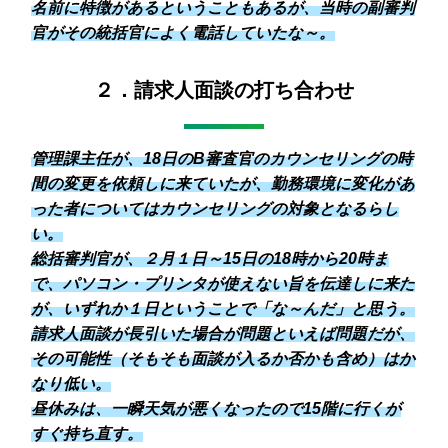
名前に特徴があるということもあるが、当時の副審判
官がその統括官によく電話していたな～。
２．請求人面談の打ち合わせ
管理課主任が、18日のB審査官のカウンセリングの時
間の変更を依頼しに来ていたが、勤務環境に変化があ
った者についてはカウンセリングの対象となるらし
い。
総括審判官が、２月１日～15日の18時から20時ま
で、パソコン・プリンタが使えない旨を伝達しに来た
が、いずれか１日ということで「な～んだ」と思う。
請求人面談が長引いた場合が問題といえば問題だが、
その可能性（そもそも面談が入るか否かも含め）はか
なり低い。
昼休みは、一瞬天気が悪くなったので15階に行くが
すぐ持ち直す。