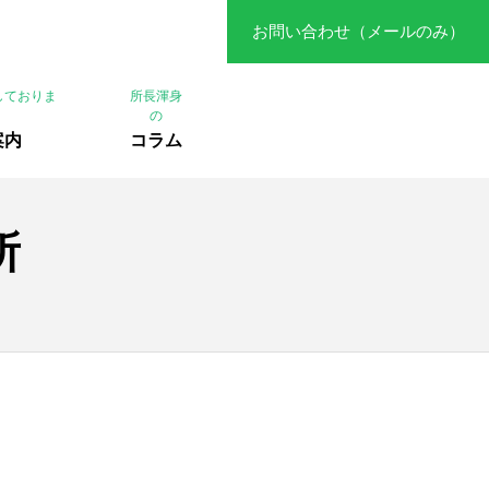
お問い合わせ（メールのみ）
しておりま
所長渾身
の
案内
コラム
所