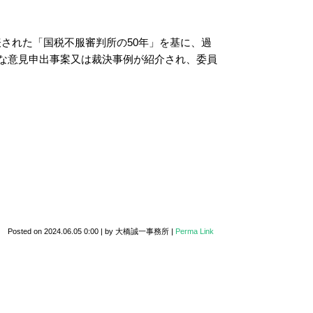
表された「国税不服審判所の50年」を基に、過
な意見申出事案又は裁決事例が紹介され、委員
Posted on
2024.06.05 0:00
|
by
大橋誠一事務所
|
Perma Link