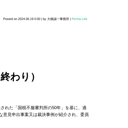
Posted on
2024.06.19 0:00
|
by
大橋誠一事務所
|
Perma Link
・終わり）
表された「国税不服審判所の50年」を基に、過
な意見申出事案又は裁決事例が紹介され、委員