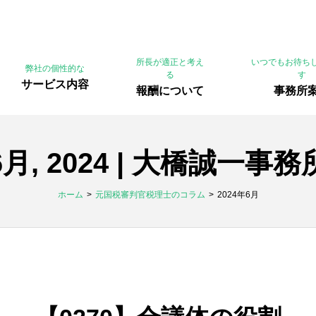
所長が適正と考え
いつでもお待ち
弊社の個性的な
る
す
サービス内容
報酬について
事務所
6月, 2024 | 大橋誠一事務
ホーム
元国税審判官税理士のコラム
2024年6月