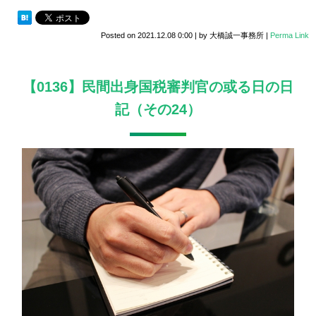
Posted on
2021.12.08 0:00
|
by
大橋誠一事務所
|
Perma Link
【0136】民間出身国税審判官の或る日の日
記（その24）