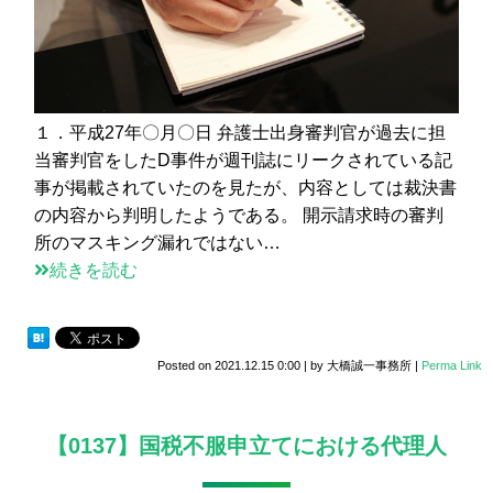
１．平成27年〇月〇日 弁護士出身審判官が過去に担
当審判官をしたD事件が週刊誌にリークされている記
事が掲載されていたのを見たが、内容としては裁決書
の内容から判明したようである。 開示請求時の審判
所のマスキング漏れではない…
続きを読む
Posted on
2021.12.15 0:00
|
by
大橋誠一事務所
|
Perma Link
【0137】国税不服申立てにおける代理人