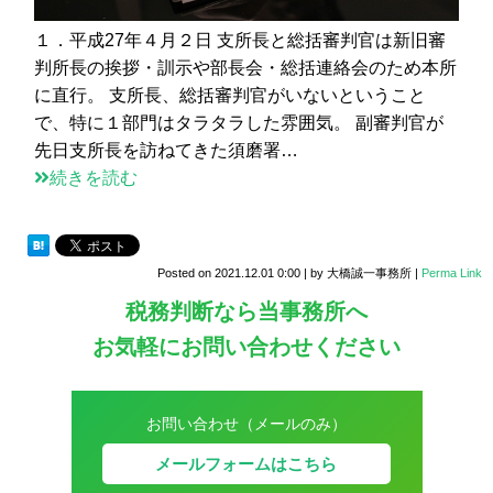
１．平成27年４月２日 支所長と総括審判官は新旧審
判所長の挨拶・訓示や部長会・総括連絡会のため本所
に直行。 支所長、総括審判官がいないということ
で、特に１部門はタラタラした雰囲気。 副審判官が
先日支所長を訪ねてきた須磨署…
続きを読む
Posted on
2021.12.01 0:00
|
by
大橋誠一事務所
|
Perma Link
税務判断なら当事務所へ
お気軽にお問い合わせください
お問い合わせ（メールのみ）
メールフォームはこちら