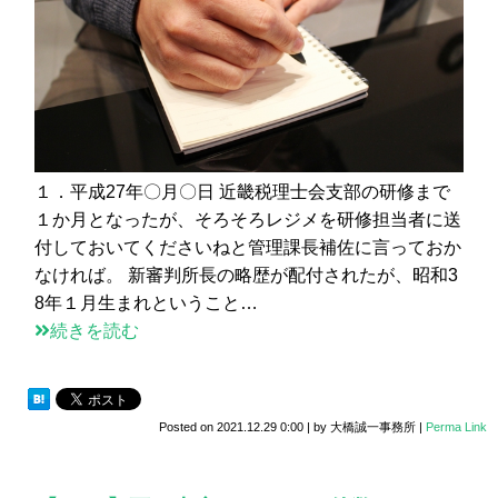
１．平成27年〇月〇日 近畿税理士会支部の研修まで
１か月となったが、そろそろレジメを研修担当者に送
付しておいてくださいねと管理課長補佐に言っておか
なければ。 新審判所長の略歴が配付されたが、昭和3
8年１月生まれということ…
続きを読む
Posted on
2021.12.29 0:00
|
by
大橋誠一事務所
|
Perma Link