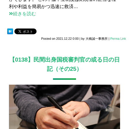
利や利益を簡易かつ迅速に救済…
続きを読む
Posted on
2021.12.22 0:00
|
by
大橋誠一事務所
|
Perma Link
【0138】民間出身国税審判官の或る日の日
記（その25）