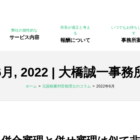
所長が適正と考え
いつでもお待ち
弊社の個性的な
る
す
サービス内容
報酬について
事務所
6月, 2022 | 大橋誠一事務
ホーム
元国税審判官税理士のコラム
2022年6月