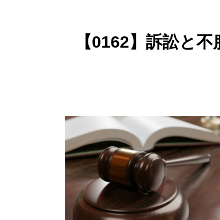
【0162】訴訟と