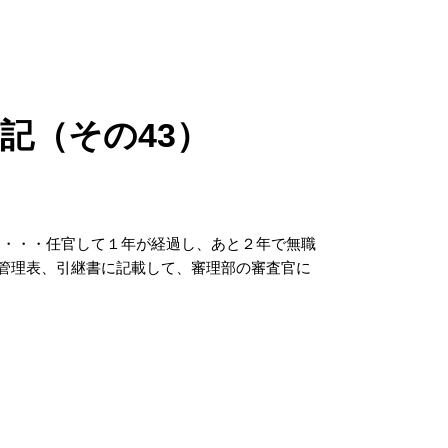
記（その43）
る・・・任官して１年が経過し、あと２年で無職
行管理表、引継書に記載して、審理部の審査官に