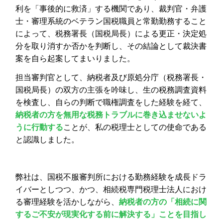
利を「事後的に救済」する機関であり、裁判官・弁護
士・審理系統のベテラン国税職員と常勤勤務すること
によって、税務署長（国税局長）による更正・決定処
分を取り消すか否かを判断し、その結論として裁決書
案を自ら起案してまいりました。
担当審判官として、納税者及び原処分庁（税務署長・
国税局長）の双方の主張を吟味し、生の税務調査資料
を検査し、自らの判断で職権調査をした経験を経て、
納税者の方を無用な税務トラブルに巻き込ませないよ
うに行動する
ことが、私の税理士としての使命である
と認識しました。
弊社は、国税不服審判所における勤務経験を成長ドラ
イバーとしつつ、かつ、相続税専門税理士法人におけ
る審理経験を活かしながら、
納税者の方の「相続に関
するご不安が現実化する前に解決する」ことを目指し