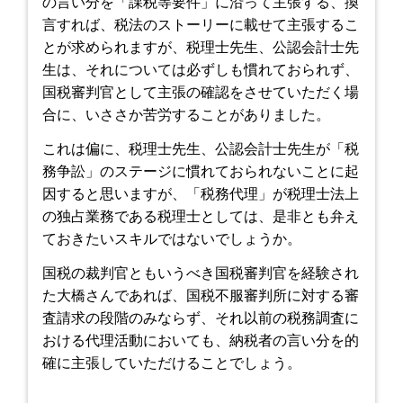
の言い分を「課税等要件」に沿って主張する、換
言すれば、税法のストーリーに載せて主張するこ
とが求められますが、税理士先生、公認会計士先
生は、それについては必ずしも慣れておられず、
国税審判官として主張の確認をさせていただく場
合に、いささか苦労することがありました。
これは偏に、税理士先生、公認会計士先生が「税
務争訟」のステージに慣れておられないことに起
因すると思いますが、「税務代理」が税理士法上
の独占業務である税理士としては、是非とも弁え
ておきたいスキルではないでしょうか。
国税の裁判官ともいうべき国税審判官を経験され
た大橋さんであれば、国税不服審判所に対する審
査請求の段階のみならず、それ以前の税務調査に
おける代理活動においても、納税者の言い分を的
確に主張していただけることでしょう。