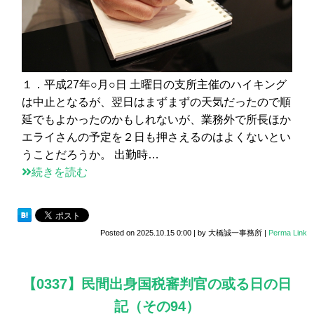
１．平成27年○月○日 土曜日の支所主催のハイキング
は中止となるが、翌日はまずまずの天気だったので順
延でもよかったのかもしれないが、業務外で所長ほか
エライさんの予定を２日も押さえるのはよくないとい
うことだろうか。 出勤時…
続きを読む
Posted on
2025.10.15 0:00
|
by
大橋誠一事務所
|
Perma Link
【0337】民間出身国税審判官の或る日の日
記（その94）