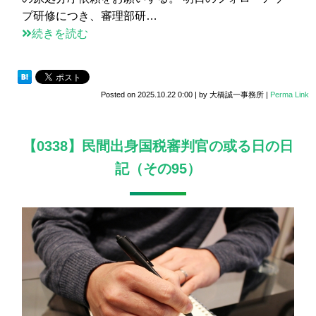
プ研修につき、審理部研…
続きを読む
Posted on
2025.10.22 0:00
|
by
大橋誠一事務所
|
Perma Link
【0338】民間出身国税審判官の或る日の日
記（その95）