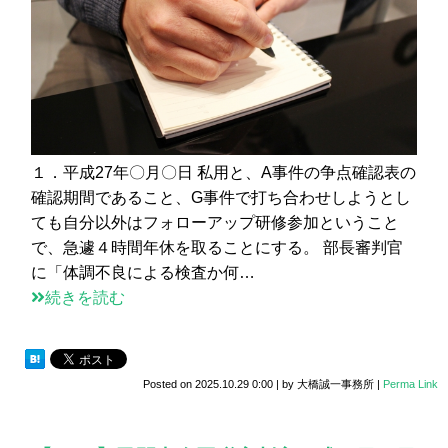
１．平成27年〇月〇日 私用と、A事件の争点確認表の
確認期間であること、G事件で打ち合わせしようとし
ても自分以外はフォローアップ研修参加ということ
で、急遽４時間年休を取ることにする。 部長審判官
に「体調不良による検査か何…
続きを読む
Posted on
2025.10.29 0:00
|
by
大橋誠一事務所
|
Perma Link