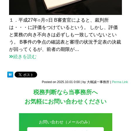
１．平成27年○月○日 B審査官によると、裁判所
は・・・に評価をつけているという。 しかし、評価
と業務の向き不向きは必ずしも一致していないとい
う。 B事件の争点の確認表と審理の状況予定表の決裁
が回ってくるが、前者の期限が…
続きを読む
Posted on
2025.10.01 0:00
|
by
大橋誠一事務所
|
Perma Link
税務判断なら当事務所へ
お気軽にお問い合わせください
お問い合わせ（メールのみ）