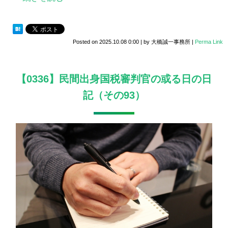
Posted on
2025.10.08 0:00
|
by
大橋誠一事務所
|
Perma Link
【0336】民間出身国税審判官の或る日の日
記（その93）