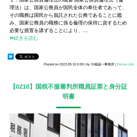
理法）は、国家公務員が国民全体の奉仕者であって、
その職務は国民から負託された公務であることに鑑
み、国家公務員の職務に係る倫理の保持に資するため
必要な措置を講ずることにより、…
続きを読む
Posted on
2023.05.10 0:00
|
by
大橋誠一事務所
|
Perma Link
【0210】国税不服審判所職員証票と身分証
明書