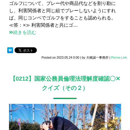
ゴルフについて、プレー代や商品代などを割り勘に
し、利害関係者と同じ組でプレーしないようにすれ
ば、同じコンペでゴルフをすることも認められる。
≪答：×≫ 利害関係者と共にゴ…
続きを読む
Posted on
2023.05.24 0:00
|
by
大橋誠一事務所
|
Perma Link
【0212】国家公務員倫理法理解度確認〇✕
クイズ（その２）