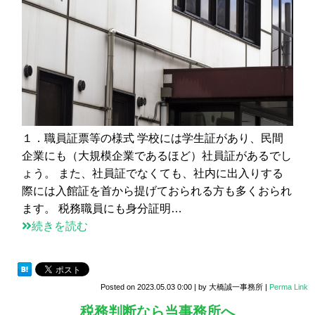
１．職員証票等の様式 学校には学生証があり、民間
企業にも（大規模企業であるほど）社員証があるでし
ょう。 また、社員証でなくても、社内に出入りする
際には入館証を首から提げておられる方も多くおられ
ます。 税務職員にも身分証明…
続きを読む
Posted on
2023.05.03 0:00
|
by
大橋誠一事務所
|
Perma Link
税務判断なら当事務所へ