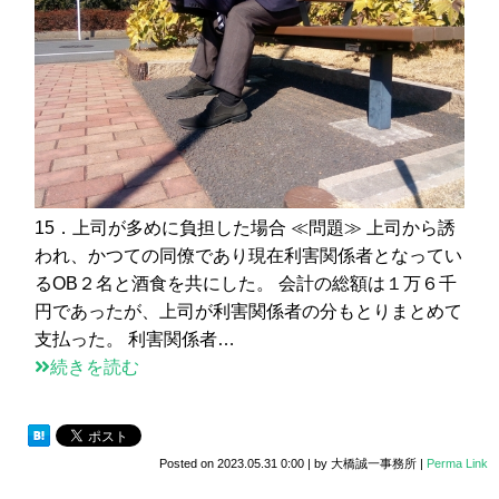
15．上司が多めに負担した場合 ≪問題≫ 上司から誘
われ、かつての同僚であり現在利害関係者となってい
るOB２名と酒食を共にした。 会計の総額は１万６千
円であったが、上司が利害関係者の分もとりまとめて
支払った。 利害関係者…
続きを読む
Posted on
2023.05.31 0:00
|
by
大橋誠一事務所
|
Perma Link