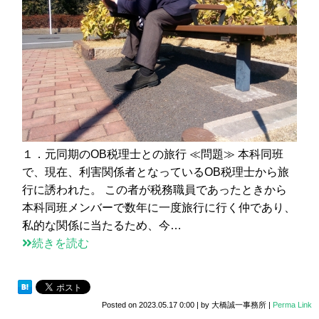
１．元同期のOB税理士との旅行 ≪問題≫ 本科同班
で、現在、利害関係者となっているOB税理士から旅
行に誘われた。 この者が税務職員であったときから
本科同班メンバーで数年に一度旅行に行く仲であり、
私的な関係に当たるため、今…
続きを読む
Posted on
2023.05.17 0:00
|
by
大橋誠一事務所
|
Perma Link