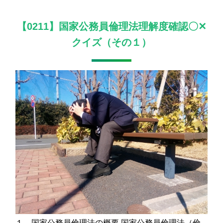
【0211】国家公務員倫理法理解度確認〇✕
クイズ（その１）
１．国家公務員倫理法の概要 国家公務員倫理法（倫