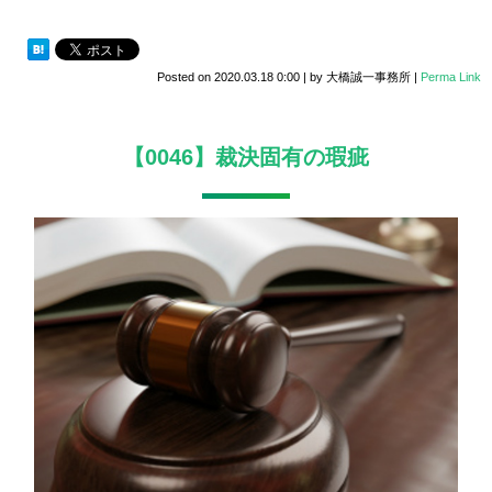
Posted on
2020.03.18 0:00
|
by
大橋誠一事務所
|
Perma Link
【0046】裁決固有の瑕疵