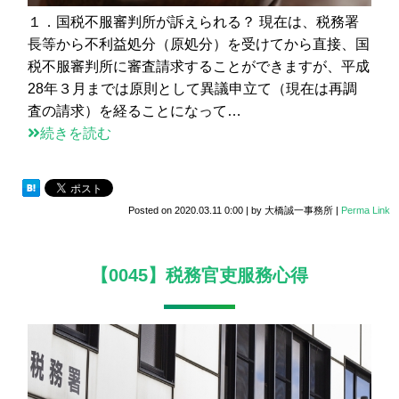
１．国税不服審判所が訴えられる？ 現在は、税務署
長等から不利益処分（原処分）を受けてから直接、国
税不服審判所に審査請求することができますが、平成
28年３月までは原則として異議申立て（現在は再調
査の請求）を経ることになって…
続きを読む
Posted on
2020.03.11 0:00
|
by
大橋誠一事務所
|
Perma Link
【0045】税務官吏服務心得