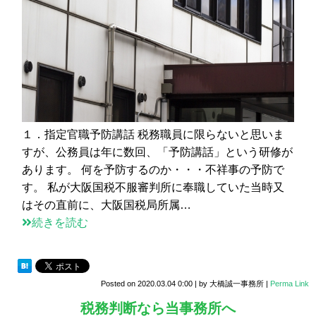
１．指定官職予防講話 税務職員に限らないと思いま
すが、公務員は年に数回、「予防講話」という研修が
あります。 何を予防するのか・・・不祥事の予防で
す。 私が大阪国税不服審判所に奉職していた当時又
はその直前に、大阪国税局所属…
続きを読む
Posted on
2020.03.04 0:00
|
by
大橋誠一事務所
|
Perma Link
税務判断なら当事務所へ