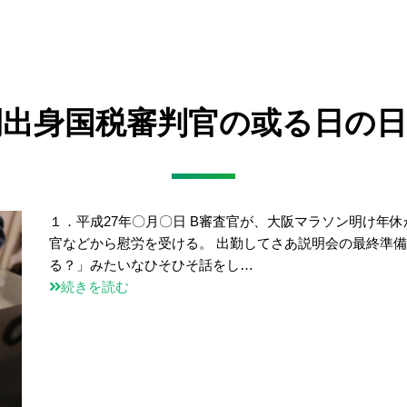
民間出身国税審判官の或る日の日
１．平成27年〇月〇日 B審査官が、大阪マラソン明け年
官などから慰労を受ける。 出勤してさあ説明会の最終準
る？」みたいなひそひそ話をし…
続きを読む