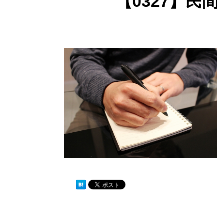
【0327】