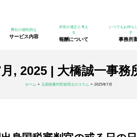
所長が適正と考え
いつでもお待ち
弊社の個性的な
る
す
サービス内容
報酬について
事務所
7月, 2025 | 大橋誠一事務
ホーム
元国税審判官税理士のコラム
2025年7月