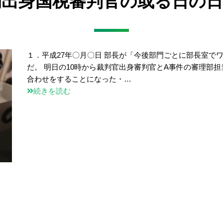
民間出身国税審判官の或る日の日
１．平成27年〇月〇日 部長が「今後部門ごとに部長室で
だ。 明日の10時から裁判官出身審判官とA事件の審理部
合わせをすることになった・…
続きを読む