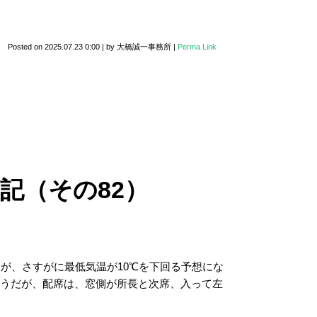
Posted on
2025.07.23 0:00
|
by
大橋誠一事務所
|
Perma Link
記（その82）
たが、さすがに最低気温が10℃を下回る予想にな
ようだが、配席は、窓側が所長と次席、入って左