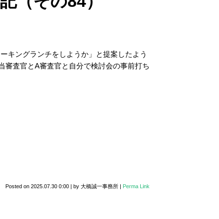
記（その84）
ワーキングランチをしようか」と提案したよう
担当審査官とA審査官と自分で検討会の事前打ち
Posted on
2025.07.30 0:00
|
by
大橋誠一事務所
|
Perma Link