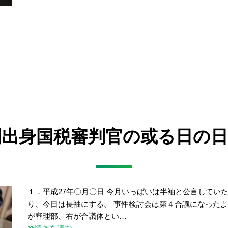
民間出身国税審判官の或る日の日
１．平成27年〇月〇日 今月いっぱいは半袖と公言してい
り、今日は長袖にする。 事件検討会は第４合議になった
が審理部、右が合議体とい…