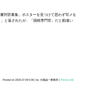
税審判官募集」ポスターを見つけて思わず写メを
｡」と返されたが、「国税専門官」だと勘違い
Posted on
2025.07.09 0:00
|
by
大橋誠一事務所
|
Perma Link