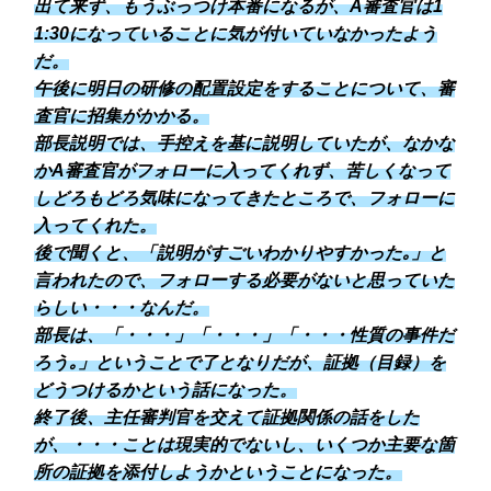
出て来ず、もうぶっつけ本番になるが、A審査官は1
1:30になっていることに気が付いていなかったよう
だ。
午後に明日の研修の配置設定をすることについて、審
査官に招集がかかる。
部長説明では、手控えを基に説明していたが、なかな
かA審査官がフォローに入ってくれず、苦しくなって
しどろもどろ気味になってきたところで、フォローに
入ってくれた。
後で聞くと、「説明がすごいわかりやすかった｡」と
言われたので、フォローする必要がないと思っていた
らしい・・・なんだ。
部長は、「・・・」「・・・」「・・・性質の事件だ
ろう｡」ということで了となりだが、証拠（目録）を
どうつけるかという話になった。
終了後、主任審判官を交えて証拠関係の話をした
が、・・・ことは現実的でないし、いくつか主要な箇
所の証拠を添付しようかということになった。