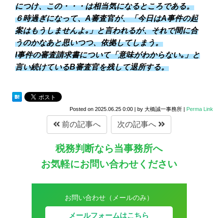
につけ、この・・・は相当気になるところである。
６時過ぎになって、A審査官が、「今日はA事件の起
案はもうしませんよ｡」と言われるが、それで間に合
うのかなあと思いつつ、依拠してしまう。
I事件の審査請求書について「意味がわからない｡」と
言い続けているB審査官を残して退所する。
Posted on
2025.06.25 0:00
|
by
大橋誠一事務所
|
Perma Link
前の記事へ
次の記事へ
税務判断なら当事務所へ
お気軽にお問い合わせください
お問い合わせ（メールのみ）
メールフォームはこちら