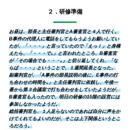
２．研修準備
お昼は、部長と主任審判官とA審査官と４人で行く。
B事件の代理人に電話をしてもらうようお願いしてい
たが、「・・・」と言っていたので「えっ！」と身構
えたら、「・・・で｡」と言われたところ、B審査官
が「その場合でも・・・｡」と切り返してくれ、「な
らば・・・」ということで、１週間延長となった。
副審判官が、「A事件の部長説明の後に、E事件の打
ち合わせの時間を｡」と主任審判官に依頼し、午後一
番から第３合議室で打ち合わせをしていたようだが、
B審査官も入ったので、明日の研修の15階の設営には
参加しなかったようだ。
総括審判官も、１人足らないのであれば自分に声をか
けてくれてもよいのだが、そこは上下関係というとこ
ろだろう。