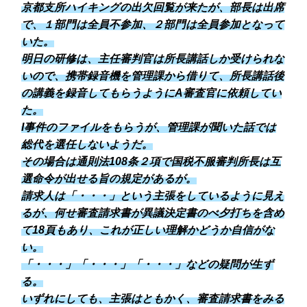
京都支所ハイキングの出欠回覧が来たが、部長は出席
で、１部門は全員不参加、２部門は全員参加となって
いた。
明日の研修は、主任審判官は所長講話しか受けられな
いので、携帯録音機を管理課から借りて、
所長講話後
の講義を録音してもらうようにA審査官に依頼してい
た。
I事件のファイルをもらうが、管理課が聞いた話では
総代を選任しないようだ。
その場合は通則法108条２項で国税不服審判所長は互
選命令が出せる旨の規定があるが。
請求人は「・・・」という主張をしているように見え
るが、何せ審査請求書が異議決定書のべ夕打ちを含め
て18頁もあり、これが正しい理解かどうか自信がな
い。
「・・・」「・・・」「・・・」などの疑問が生ず
る。
いずれにしても、主張はともかく、審査請求書をみる