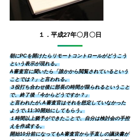
１．平成27年〇月〇日
朝にPCを開けたらリモートコントロールがどうこう
という表示が現れる。
A審査官に聞いたら「誰かから閲覧されているという
ことでは？」と言われる。
３役打ち合わせ後に部長の時間が限られるということ
で、終了後「今からどうですか？」
と言われたが､A審査官はそれを想定していなかった
ようで､11:30開始にしてもらう。
１時間以上猶予ができたことで、自分は検討会の手控
えを作成する。
開始10分前になってもA審査官から手直しの議決書が