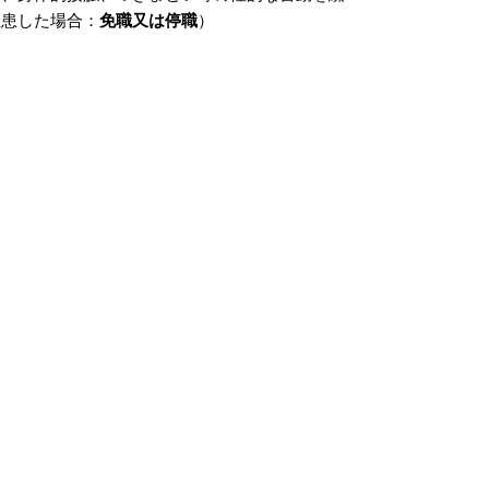
罹患した場合：
免職又は停職
）