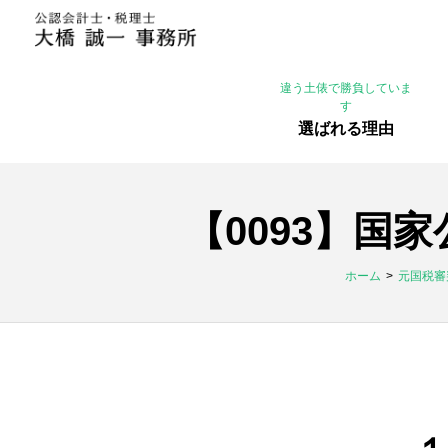
違う土俵で勝負していま
す
選ばれる理由
【0093】国
ホーム
元国税審