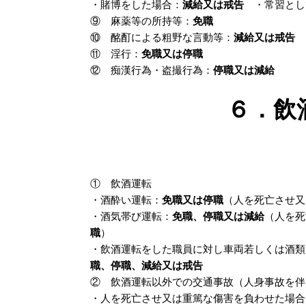
・賭博をした場合：
減給又は戒告
・常習とし
⑨ 麻薬等の所持等：
免職
⑩ 酩酊による粗野な言動等：
減給又は戒告
⑪ 淫行：
免職又は停職
⑫ 痴漢行為・盗撮行為：
停職又は減給
６．飲
① 飲酒運転
・酒酔い運転：
免職又は停職
（人を死亡させ又
・酒気帯び運転：
免職、停職又は減給
（人を死
職
）
・飲酒運転をした職員に対し車両若しくは酒類
職、停職、減給又は戒告
② 飲酒運転以外での交通事故（人身事故を伴
・人を死亡させ又は重篤な傷害を負わせた場合