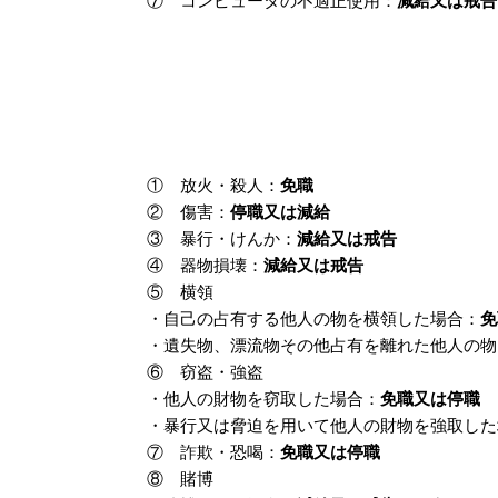
⑦ コンピュータの不適正使用：
減給又は戒告
① 放火・殺人：
免職
② 傷害：
停職又は減給
③ 暴行・けんか：
減給又は戒告
④ 器物損壊：
減給又は戒告
⑤ 横領
・自己の占有する他人の物を横領した場合：
免
・遺失物、漂流物その他占有を離れた他人の物
⑥ 窃盗・強盗
・他人の財物を窃取した場合：
免職又は停職
・暴行又は脅迫を用いて他人の財物を強取した
⑦ 詐欺・恐喝：
免職又は停職
⑧ 賭博