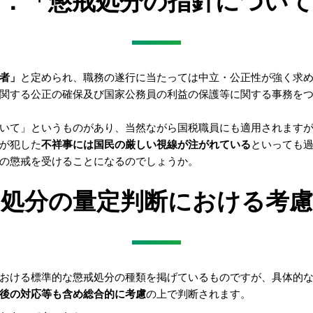
１．「懲戒処分の指針について
者」
と定められ、職務の遂行に当たっては中立・公正性が強く求
関する公正の確保及び国家公務員の利益の保護等に関する事務を
いて」というものがあり、当然ながら国税職員にも適用されます
が犯した
不祥事には国民の厳しい視線が注がれている
といっても
の懲戒を受けることになるのでしょうか。
．処分の量定判断における考慮
おける標準的な懲戒処分の種類を掲げているものですが、具体的
後の対応等も含め総合的に考慮
の上で判断されます。