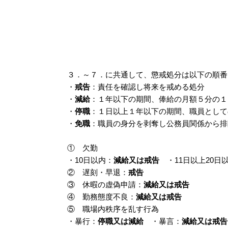
３．～７．に共通して、懲戒処分は以下の順番
・
戒告
：責任を確認し将来を戒める処分
・
減給
：１年以下の期間、俸給の月額５分の１
・
停職
：１日以上１年以下の期間、職員として
・
免職
：職員の身分を剥奪し公務員関係から排
① 欠勤
・10日以内：
減給又は戒告
・11日以上20日
② 遅刻・早退：
戒告
③ 休暇の虚偽申請：
減給又は戒告
④ 勤務態度不良：
減給又は戒告
⑤ 職場内秩序を乱す行為
・暴行：
停職又は減給
・暴言：
減給又は戒告