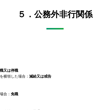
５．公務外非行関係
職又は停職
を横領した場合：
減給又は戒告
場合：
免職