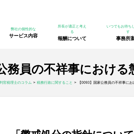
所長が適正と考え
いつでもお待ち
弊社の個性的な
る
す
サービス内容
報酬について
事務所
家公務員の不祥事におけ
判官税理士のコラム
税務行政に関すること
【0093】国家公務員の不祥事に