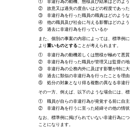
① 非違行為の動機、態様及び結果はどのよう
② 故意又は過失の度合いはどの程度であった
③ 非違行為を行った職員の職責はどのような
④ 他の職員及び社会に与える影響はどのよう
⑤ 過去に非違行為を行っているか
また、個別の事案の内容によっては、標準例に
より
重いものとする
ことが考えられます。
① 非違行為の動機若しくは態様が極めて悪質
② 非違行為を行った職員が管理又は監督の地
③ 非違行為の公務内外に及ぼす影響が特に大
④ 過去に類似の非違行為を行ったことを理由
⑤ 処分の対象となり得る複数の異なる非違行
その一方、例えば、以下のような場合には、標
① 職員が自らの非違行為が発覚する前に自主
② 非違行為を行うに至った経緯その他の情状
なお、標準例に掲げられていない非違行為につ
ことになります。