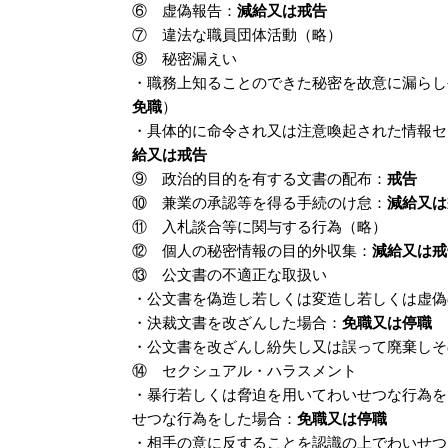
⑥ 虚偽報告：
減給又は戒告
⑦ 違法な職員団体活動（略）
⑧ 秘密漏えい
・職務上知ることのできた秘密を故意に漏らし
免職
）
・具体的に命令され又は注意喚起された情報セ
給又は戒告
⑨ 政治的目的を有する文書の配布：
戒告
⑩ 兼業の承認等を得る手続のけ怠：
減給又は
⑪ 入札談合等に関与する行為（略）
⑫ 個人の秘密情報の目的外収集：
減給又は戒
⑬ 公文書の不適正な取扱い
・公文書を偽造し若しくは変造し若しくは虚偽
・決裁文書を改ざんした場合：
免職又は停職
・公文書を改ざんし紛失し又は誤って廃棄しそ
⑭ セクシュアル・ハラスメント
・暴行若しくは脅迫を用いてわいせつな行為を
せつな行為をした場合：
免職又は停職
・相手の意に反することを認識の上でわいせつ