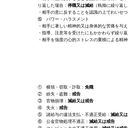
り返した場合：
停職又は減給
（執拗に繰り返し
・相手の意に反することを認識の上でわいせつ
⑮ パワー・ハラスメント
・相手に著しい精神的又は身体的な苦痛を与え
・指導、注意等を受けたにもかかわらず繰り返
・相手を強度の心的ストレスの重積による精神
① 横領・窃取・詐取：
免職
② 紛失・盗難：
戒告
③ 官物損壊：
減給又は戒告
④ 失火：
戒告
⑤ 諸給与の違法支払・不適正受給：
減給又は
⑥ 公金官物処理不適正：
減給又は戒告