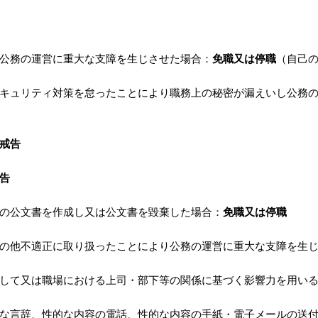
公務の運営に重大な支障を生じさせた場合：
免職又は停職
（自己
キュリティ対策を怠ったことにより職務上の秘密が漏えいし公務
戒告
告
の公文書を作成し又は公文書を毀棄した場合：
免職又は停職
の他不適正に取り扱ったことにより公務の運営に重大な支障を生
して又は職場における上司・部下等の関係に基づく影響力を用い
な言辞、性的な内容の電話、性的な内容の手紙・電子メールの送