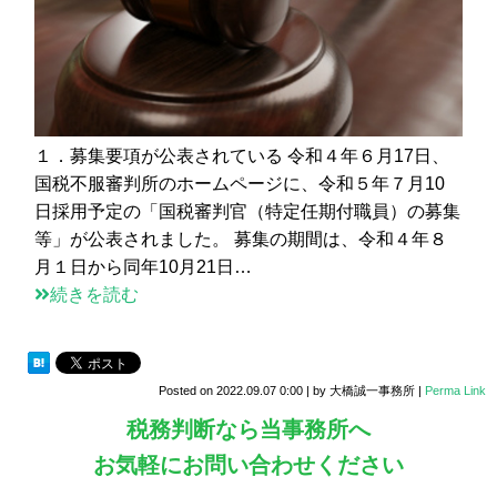
１．募集要項が公表されている 令和４年６月17日、
国税不服審判所のホームページに、令和５年７月10
日採用予定の「国税審判官（特定任期付職員）の募集
等」が公表されました。 募集の期間は、令和４年８
月１日から同年10月21日…
続きを読む
Posted on
2022.09.07 0:00
|
by
大橋誠一事務所
|
Perma Link
税務判断なら当事務所へ
お気軽にお問い合わせください