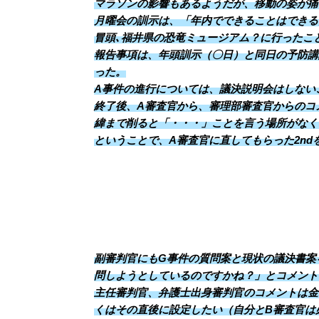
マラソンの影響もあるようだが、移動の姿が痛
月曜会の訓示は、「年内でできることはできる
冒頭､福井県の恐竜ミュージアム？に行ったこ
報告事項は、年頭訓示（〇日）と同日の予防講
った。
A事件の進行については、議決説明会はしない
終了後、A審査官から、審理部審査官からのコ
緯まで削ると「・・・」ことを言う場所がなく
ということで、A審査官に直してもらった2n
副審判官にもG事件の質問案と現状の議決書案
問しようとしているのですかね？」とコメント
主任審判官、弁護士出身審判官のコメントは金
くはその直後に設定したい（自分とB審査官は