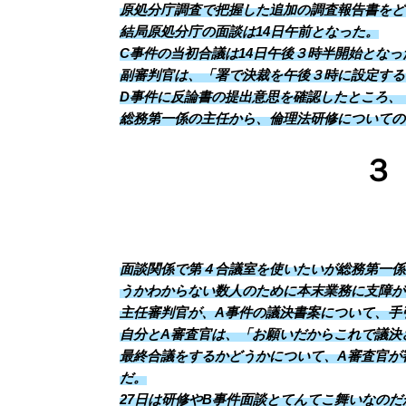
原処分庁調査で把握した追加の調査報告書をど
結局原処分庁の面談は14日午前となった。
C事件の当初合議は14日午後３時半開始とな
副審判官は、「署で決裁を午後３時に設定する
D事件に反論書の提出意思を確認したところ、
総務第一係の主任から、倫理法研修についての
３
面談関係で第４合議室を使いたいが総務第一係
うかわからない数人のために本末業務に支障が
主任審判官が、A事件の議決書案について、手
自分とA審査官は、「お願いだからこれで議決
最終合議をするかどうかについて、A審査官が
だ。
27日は研修やB事件面談とてんてこ舞いなのだ