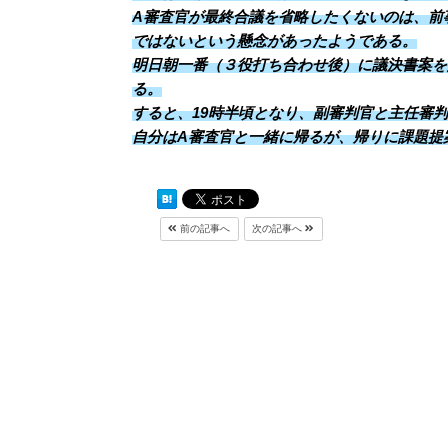
A審査官が最終合議を省略したくないのは、前
ではないという懸念があったようである。
明日朝一番（３役打ち合わせ後）に議決書案を
る。
すると、19時半頃となり、副審判官と主任審
自分はA審査官と一緒に帰るが、帰りに課題提
前の記事へ
次の記事へ