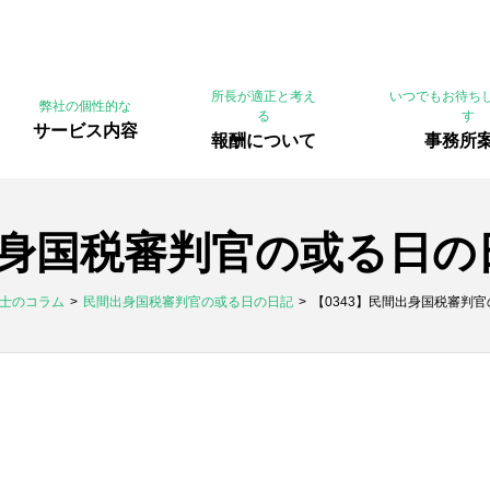
所長が適正と考え
いつでもお待ち
弊社の個性的な
る
す
サービス内容
報酬について
事務所
出身国税審判官の或る日の
士のコラム
民間出身国税審判官の或る日の日記
【0343】民間出身国税審判官