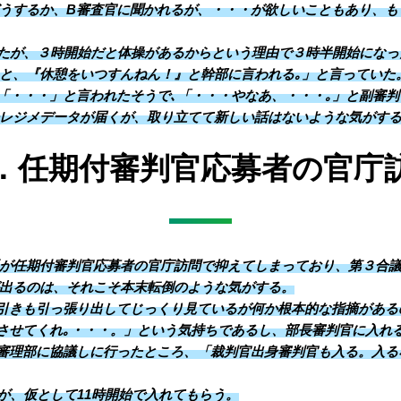
うするか、B審査官に聞かれるが、・・・が欲しいこともあり、も
ったが、３時開始だと体操があるからという理由で３時半開始になっ
と、『休憩をいつすんねん！』と幹部に言われる｡」と言っていた
「・・・」と言われたそうで､「・・・やなあ、・・・｡」と副審
レジメデータが届くが、取り立てて新しい話はないような気がす
．任期付審判官応募者の官庁
が任期付審判官応募者の官庁訪問で抑えてしまっており、第３合
出るのは、それこそ本末転倒のような気がする。
引きも引っ張り出してじっくり見ているが何か根本的な指摘がある
させてくれ｡・・・。」という気持ちであるし、部長審判官に入れ
審理部に協議しに行ったところ、「裁判官出身審判官も入る。入る
が、仮として11時開始で入れてもらう。