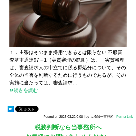
１．主張はそのまま採用できるとは限らない 不服審
査基本通達97－1（実質審理の範囲）は、「実質審理
は、審査請求人の申立てに係る原処分について、その
全体の当否を判断するために行うものであるが、その
実施に当たっては、審査請求…
続きを読む
Posted on
2023.03.22 0:00
|
by
大橋誠一事務所
|
Perma Link
税務判断なら当事務所へ