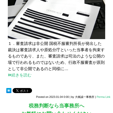
１．審査請求は非公開 国税不服審判所長が発出した
裁決は審査請求人や原処分庁といった当事者を拘束す
るものであり、また、審査請求は司法のような公開の
場で行われるものではないため、行政不服審査が原則
として非公開であるのと同様に…
続きを読む
Posted on
2023.01.04 0:00
|
by
大橋誠一事務所
|
Perma Link
税務判断なら当事務所へ