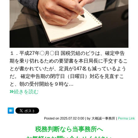
１．平成27年〇月〇日 国税労組のビラは、確定申告
期を乗り切れるための要望書を本日局長に手交するこ
とが書かれていたが、定員が147名も減っているよう
だ。 確定申告期の閉庁日（日曜日）対応を見直すこ
と、朝の受付開始を９時な…
続きを読む
Posted on
2025.07.02 0:00
|
by
大橋誠一事務所
|
Perma Link
税務判断なら当事務所へ