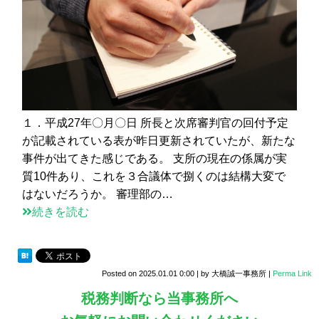
１．平成27年〇月〇日 所長と次席審判官の回付予定
が記載されている表が昨日更新されていたが、新たな
事件が出てきた感じである。 支所の現在の係属が実
質10件あり、これを３合議体で捌くのは結構大変で
はないだろうか。 審理部の…
続きを読む
Posted on
2025.01.01 0:00
|
by
大橋誠一事務所
|
Perma Link
税務判断なら当事務所へ