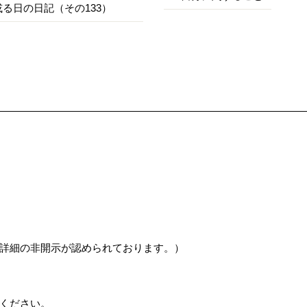
或る日の日記（その133）
詳細の非開示が認められております。）
ください。