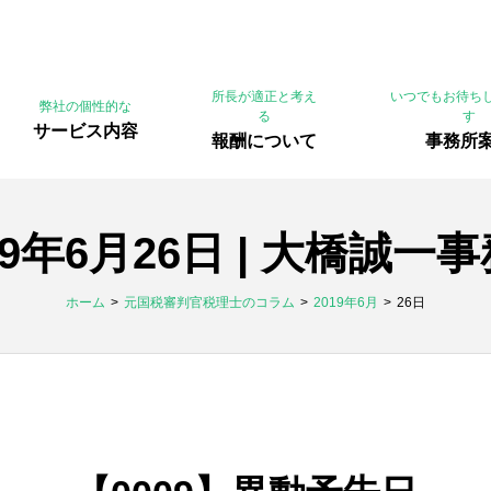
所長が適正と考え
いつでもお待ち
弊社の個性的な
る
す
サービス内容
報酬について
事務所
19年6月26日 | 大橋誠一
ホーム
元国税審判官税理士のコラム
2019年6月
26日