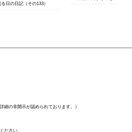
或る日の日記（その133）
詳細の非開示が認められております。）
ください。