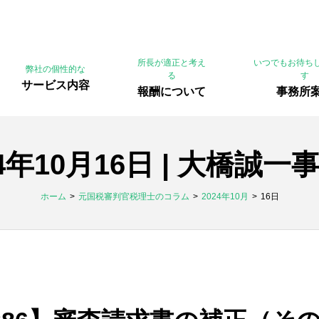
所長が適正と考え
いつでもお待ち
弊社の個性的な
る
す
サービス内容
報酬について
事務所
24年10月16日 | 大橋誠一
ホーム
元国税審判官税理士のコラム
2024年10月
16日