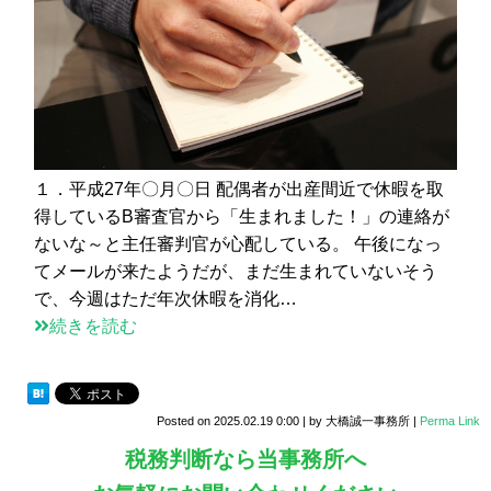
１．平成27年〇月〇日 配偶者が出産間近で休暇を取
得しているB審査官から「生まれました！」の連絡が
ないな～と主任審判官が心配している。 午後になっ
てメールが来たようだが、まだ生まれていないそう
で、今週はただ年次休暇を消化…
続きを読む
Posted on
2025.02.19 0:00
|
by
大橋誠一事務所
|
Perma Link
税務判断なら当事務所へ