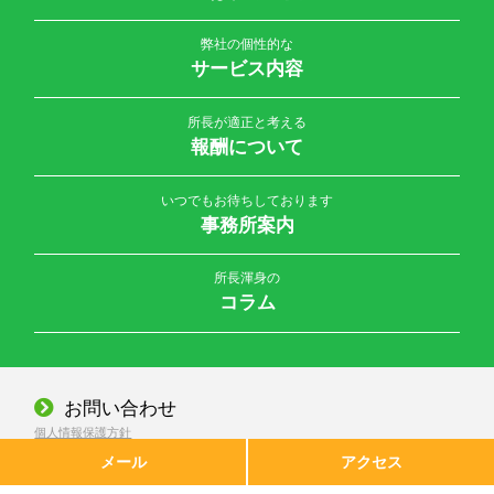
弊社の個性的な
サービス内容
所長が適正と考える
報酬について
いつでもお待ちしております
事務所案内
所長渾身の
コラム
お問い合わせ
個人情報保護方針
© 2026 公認会計士・税理士 大橋誠一事務所 All Rights Reserved.
メール
アクセス