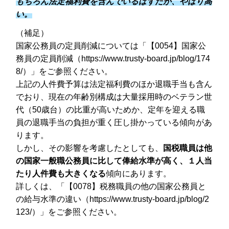
もちろん法定福利費を含んでいるはずだが、やはり高
い。
（補足）
国家公務員の定員削減については「【0054】国家公
務員の定員削減（https://www.trusty-board.jp/blog/174
8/）」をご参照ください。
上記の人件費予算は法定福利費のほか退職手当も含ん
でおり、現在の年齢別構成は大量採用時のベテラン世
代（50歳台）の比重が高いためか、定年を迎える職
員の退職手当の負担が重く圧し掛かっている傾向があ
ります。
しかし、その影響を考慮したとしても、
国税職員は他
の国家一般職公務員に比して俸給水準が高く、１人当
たり人件費も大きくなる
傾向にあります。
詳しくは、「【0078】税務職員の他の国家公務員と
の給与水準の違い（https://www.trusty-board.jp/blog/2
123/）」をご参照ください。