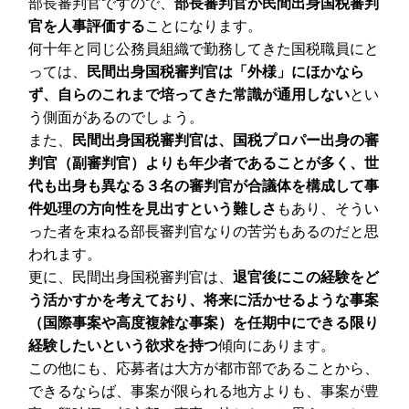
部長審判官ですので、
部長審判官が民間出身国税審判
官を人事評価する
ことになります。
何十年と同じ公務員組織で勤務してきた国税職員にと
っては、
民間出身国税審判官は「外様」にほかなら
ず、自らのこれまで培ってきた常識が通用しない
とい
う側面があるのでしょう。
また、
民間出身国税審判官は、国税プロパー出身の審
判官（副審判官）よりも年少者であることが多く、世
代も出身も異なる３名の審判官が合議体を構成して事
件処理の方向性を見出すという難しさ
もあり、そうい
った者を束ねる部長審判官なりの苦労もあるのだと思
われます。
更に、民間出身国税審判官は、
退官後にこの経験をど
う活かすかを考えており、将来に活かせるような事案
（国際事案や高度複雑な事案）を任期中にできる限り
経験したいという欲求を持つ
傾向にあります。
この他にも、応募者は大方が都市部であることから、
できるならば、事案が限られる地方よりも、事案が豊