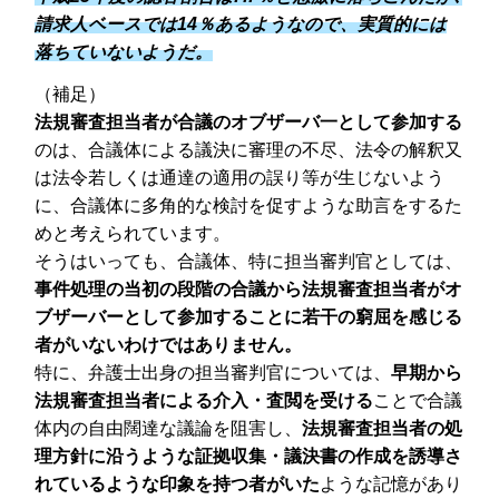
請求人ベースでは14％あるようなので、実質的には
落ちていないようだ。
（補足）
法規審査担当者が合議のオブザーバ一として参加する
のは、合議体による議決に審理の不尽、法令の解釈又
は法令若しくは通達の適用の誤り等が生じないよう
に、合議体に多角的な検討を促すような助言をするた
めと考えられています。
そうはいっても、合議体、特に担当審判官としては、
事件処理の当初の段階の合議から法規審査担当者がオ
ブザーバーとして参加することに若干の窮屈を感じる
者がいないわけではありません。
特に、弁護士出身の担当審判官については、
早期から
法規審査担当者による介入・査閲を受ける
ことで合議
体内の自由闊達な議論を阻害し、
法規審査担当者の処
理方針に沿うような証拠収集・議決書の作成を誘導さ
れているような印象を持つ者がいた
ような記憶があり