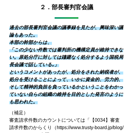
２．部長審判官会議
過去の部長審判官会議の議事録を見たが、興味深い議
論もあった。
本部の幹部からは、
「この少ない件数では審判所の機構定員が維持できな
い。原処分庁に対しては躊躇なく処分するよう国税局
長会議で話している｡」
というコメントがあったが、処分をされた納税者が、
処分を受けることによって、いかに資金的、労力的、
そして精神的負担を負っているかということをわかっ
ていない自らの組織の維持を目的とした発言のように
も思われた。
（補足）
審査請求件数のカウントについては「【0034】審査
請求件数のからくり（https://www.trusty-board.jp/blog/