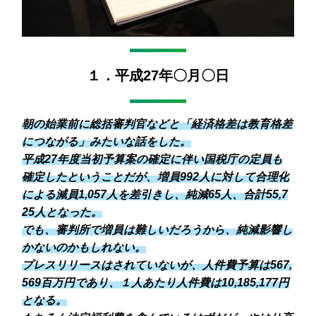
１．平成27年〇月〇日
朝の始業前に総括審判官などと「経済格差は教育格差
につながる」みたいな話をした。
平成27年度当初予算案の確定に伴い国税庁の定員も
確定したということだが、増員992人に対して合理化
による減員1,057人を差引きし、純減65人、合計55,7
25人となった。
でも、審判所で増員は難しいだろうから、純減影響し
かないのかもしれない。
プレスリリースはされていないが、人件費予算は567,
569百万円であり、１人あたり人件費は10,185,177円
となる。