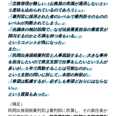
「労務管理が難しい（公務員の常識が通用しないとい
う意味も込められているのであろう）｡」
「審判官に採用された者のレベルで審判所そのものの
レベルが判断されてしまう。」
「合議体の検討段階で、なぜ法規審査担当の審査官が
関与するのかと不満を持つ者もいる。」
というコメントが気になった。
また、
「民間出身国税審判官と人事面談すると、大きな事件
を担当したいので東京支部で仕事をしたいという人が
多いが、１年で異動することは可能なのか｡」
という支部の問いに対して、本部の幹部が、
「希望は配慮するが、必ずしも希望どおりにはならな
い｡」
という質疑もあった。
（補足）
民間出身国税審判官は審判部に所属し、その責任者が