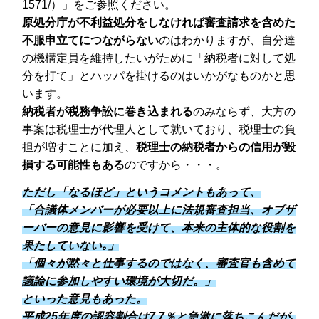
1571/）」をご参照ください。
原処分庁が不利益処分をしなければ審査請求を含めた
不服申立てにつながらない
のはわかりますが、自分達
の機構定員を維持したいがために「納税者に対して処
分を打て」とハッパを掛けるのはいかがなものかと思
います。
納税者が税務争訟に巻き込まれる
のみならず、大方の
事案は税理士が代理人として就いており、税理士の負
担が増すことに加え、
税理士の納税者からの信用が毀
損する可能性もある
のですから・・・。
ただし「なるほど」というコメントもあって、
「合議体メンバーが必要以上に法規審査担当、オブザ
ーバーの意見に影響を受けて、本来の主体的な役割を
果たしていない｡」
「個々が黙々と仕事するのではなく、審査官も含めて
議論に参加しやすい環境が大切だ。」
といった意見もあった。
平成25年度の認容割合は7.7％と急激に落ちこんだが､