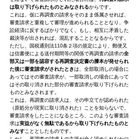
は取り下げられたものとみなされる
からです。
これは、仮に再調査の請求をそのまま係属させれば、
審査請求と重複して審理が進められることとなり、争
訟経済に反するばかりでなく、もし、相互に矛盾した
裁決等が出されれば、混乱することとなるからです。
ただし、国税通則法110条２項の規定により、郵便又
は信書便による送付期間等の関係で再調査の請求の
全
部又は一部を認容する再調査決定書の謄本が発せられ
た後に審査請求がされたとき
は、全部取消しの場合に
あってはその審査請求が、一部取消しの場合にあって
はその取り消された部分の審査請求が取り下げられた
ものとみなされます。
これは、再調査の請求人は、その申立てが認められた
（原処分が現実に取り消された）ことを知らないで、
審査請求をしたことになるところ、このような審査請
求は
実益がなく無駄であるから取り下げられたものと
みなす
こととしたものです。
しかし、再調査の請求人の主張が全く認められなかつ