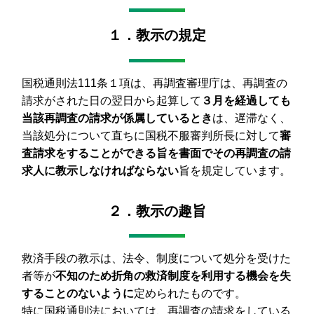
１．教示の規定
国税通則法111条１項は、再調査審理庁は、再調査の
請求がされた日の翌日から起算して
３月を経過しても
当該再調査の請求が係属しているとき
は、遅滞なく、
当該処分について直ちに国税不服審判所長に対して
審
査請求をすることができる旨を書面でその再調査の請
求人に教示しなければならない
旨を規定しています。
２．教示の趣旨
救済手段の教示は、法令、制度について処分を受けた
者等が
不知のため折角の救済制度を利用する機会を失
することのないように
定められたものです。
特に国税通則法においては、再調査の請求をしている