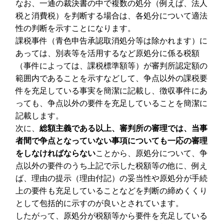
なお、一通の裁決書の中で複数の処分（例えば、法人
税と消費税）を判断する場合は、各処分について適法
性の判断を示すことになります。
課税事件（青色申告承認取消処分等は除かれます）に
あっては、別表等を活用するなど原処分に係る税額
（事件によっては、課税標準額等）が審判所認定額の
範囲内であることを示すなどして、争点以外の課税要
件を充足している事実を簡潔に記載し、徴収事件にあ
っても、争点以外の要件を充足していることを簡潔に
記載します。
次に、
総額主義である以上、審判所の審理では、当事
者間で争点となっていない事項についても一応の審理
をしなければならない
ことから、原処分について、争
点以外の要件のうち上記で示した税額等の他に、例え
ば、理由の提示（理由付記）の妥当性や原処分が手続
上の要件も充足していることなどを判断の締めくくり
として包括的に示すのが良いとされています。
したがって、原処分が税額等から要件を充足している