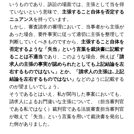
いうものであり、訴訟の場面では、主張として当を得
ていないという意味で、
主張すること自体を否定する
ニュアンス
を持っています。
しかし、審査請求の審理において、当事者から主張が
あった場合、要件事実に従って適切に主張を整理して
判断していくべきものですから、
主張すること自体を
否定するような「失当」という言葉を裁決書に記載す
ることは不適当
であり、このような場合、例えば
「請
求人の主張の事実が認められたとしても上記結論を左
右するものではない｡」とか、「請求人の主張は､上記
結論を左右するものではない」
などのように記載する
のが望ましいでしょう。
そうであるとはいえ、私が関与した事案においても、
請求人によるお門違いな主張について、（担当審判官
である私ではなく）裁判官である法規審査担当審判官
が敢えて「失当」という言葉を用いて裁決書を発出し
た例がありました。