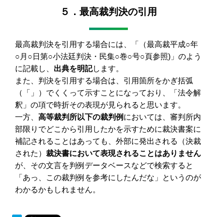
５．最高裁判決の引用
最高裁判決を引用する場合には、「（最高裁平成○年
○月○日第○小法廷判決・民集○巻○号○頁参照)」のよう
に記載し、
出典を明記
します。
また、判決を引用する場合は、引用箇所をかぎ括弧
（「」）でくくって示すことになっており、「法令解
釈」の項で時折その表現が見られると思います。
一方、
高等裁判所以下の裁判例
においては、審判所内
部限りでどこから引用したかを示すために裁決書案に
補記されることはあっても、外部に発出される（決裁
された）
裁決書において表現されることはありません
が、その文言を判例データベースなどで検索すると
「あっ、この裁判例を参考にしたんだな」というのが
わかるかもしれません。