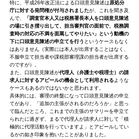
特に、平成26年改正法による口頭意見陳述は
原処分
庁に対する発問権が付与されました
が、これを聞き及
んで、
「調査官本人又は税務署長本人を口頭意見陳述
の場に引き摺り出して、担当審判官の面前で、税務調
査時の対応の不満を面罵してやりたい」という動機の
下に口頭意見陳述の申立てを行う
というケースもなく
はありません（実際には本人が出席することはなく、
不服申立て担当者や課税部審理課の担当者が出席する
のですが）。
また、口頭意見陳述が
代理人（弁護士や税理士）の請
求人に対するアピールの機会として利用される
ような
ケースもあるのではないかと思われます。
具体的には、審理の終盤になって口頭意見陳述の申立
てがあり、「追加の主張がされるのだろうか」と思っ
て臨んだところ、これまでの主張のサマリーを申立て
られたに過ぎず、まるで代理人が請求人に対して「積
極的に代理活動を行っていますよ」とアピールしてい
るかの如き印象を抱いたことがありました。