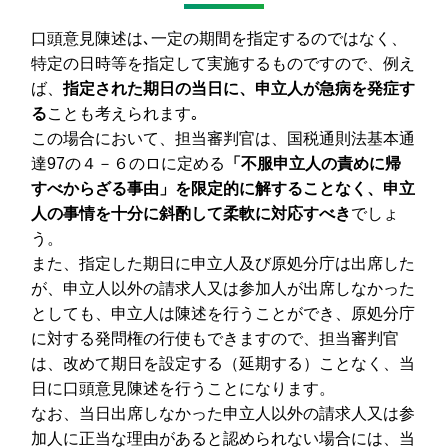
口頭意見陳述は､一定の期間を指定するのではなく、
特定の日時等を指定して実施するものですので、例え
ば、
指定された期日の当日に、申立人が急病を発症す
る
ことも考えられます｡
この場合において、担当審判官は、国税通則法基本通
達97の４－６のロに定める
「不服申立人の責めに帰
すべからざる事由」を限定的に解することなく、申立
人の事情を十分に斜酌して柔軟に対応すべき
でしょ
う。
また、指定した期日に申立人及び原処分庁は出席した
が、申立人以外の請求人又は参加人が出席しなかった
としても、申立人は陳述を行うことができ、原処分庁
に対する発問権の行使もできますので、担当審判官
は、改めて期日を設定する（延期する）ことなく、当
日に口頭意見陳述を行うことになります。
なお、当日出席しなかった申立人以外の請求人又は参
加人に正当な理由があると認められない場合には、当