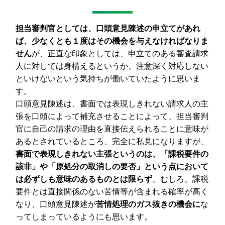
担当審判官としては、口頭意見陳述の申立てがあれ
ば、少なくとも１度はその機会を与えなければなりま
せん
が、正直な印象としては、申立てのある審査請求
人に対しては身構えるというか、注意深く対応しない
といけないという気持ちが働いていたように思いま
す。
口頭意見陳述は、書面では表現しきれない請求人の主
張を口頭によって補充させることによって、担当審判
官に自己の請求の理由を直接伝えられることに意味が
あるとされているところ、完全に私見になりますが、
書面で表現しきれない主張というのは、「課税要件の
該非」や「原処分の取消しの要否」という点において
は必ずしも意味のあるものとは限らず
、むしろ、課税
要件とは直接関係のない苦情等が含まれる確率が高く
なり、口頭意見陳述が
苦情処理のガス抜きの機会に
な
ってしまっているようにも思います。