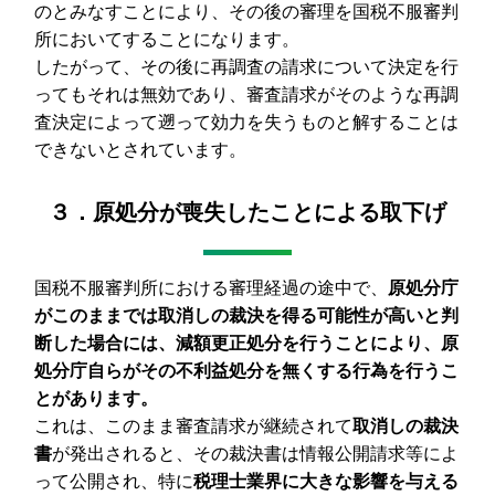
のとみなすことにより、その後の審理を国税不服審判
所においてすることになります。
したがって、その後に再調査の請求について決定を行
ってもそれは無効であり、審査請求がそのような再調
査決定によって遡って効力を失うものと解することは
できないとされています。
３．原処分が喪失したことによる取下げ
国税不服審判所における審理経過の途中で、
原処分庁
がこのままでは取消しの裁決を得る可能性が高いと判
断した場合には、減額更正処分を行うことにより、原
処分庁自らがその不利益処分を無くする行為を行うこ
とがあります。
これは、このまま審査請求が継続されて
取消しの裁決
書
が発出されると、その裁決書は情報公開請求等によ
って公開され、特に
税理士業界に大きな影響を与える