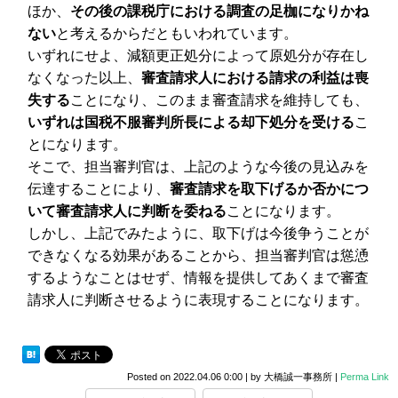
ほか、
その後の課税庁における調査の足枷になりかね
ない
と考えるからだともいわれています。
いずれにせよ、減額更正処分によって原処分が存在し
なくなった以上、
審査請求人における請求の利益は喪
失する
ことになり、このまま審査請求を維持しても、
いずれは国税不服審判所長による却下処分を受ける
こ
とになります。
そこで、担当審判官は、上記のような今後の見込みを
伝達することにより、
審査請求を取下げるか否かにつ
いて審査請求人に判断を委ねる
ことになります。
しかし、上記でみたように、取下げは今後争うことが
できなくなる効果があることから、担当審判官は慫慂
するようなことはせず、情報を提供してあくまで審査
請求人に判断させるように表現することになります。
Posted on
2022.04.06 0:00
|
by
大橋誠一事務所
|
Perma Link