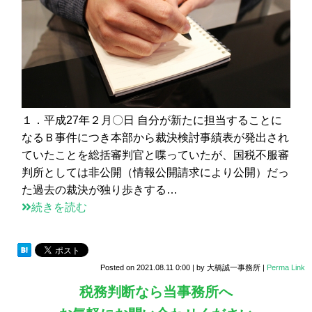
１．平成27年２月〇日 自分が新たに担当することに
なるＢ事件につき本部から裁決検討事績表が発出され
ていたことを総括審判官と喋っていたが、国税不服審
判所としては非公開（情報公開請求により公開）だっ
た過去の裁決が独り歩きする…
続きを読む
Posted on
2021.08.11 0:00
|
by
大橋誠一事務所
|
Perma Link
税務判断なら当事務所へ