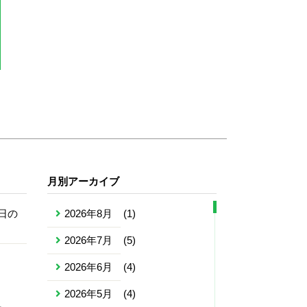
月別アーカイブ
日の
2026年8月
(1)
2026年7月
(5)
2026年6月
(4)
2026年5月
(4)