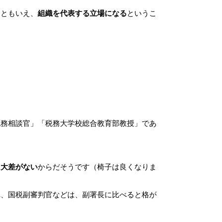
るともいえ、
組織を代表する立場になる
というこ
税務相談官」「税務大学校総合教育部教授」であ
に大差がない
からだそうです（椅子は良くなりま
れ、国税副審判官などは、副署長に比べると格が