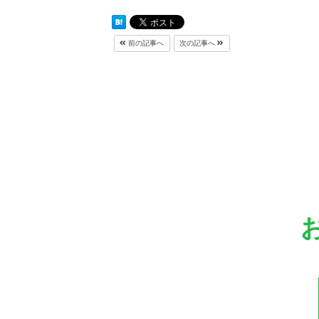
前の記事へ
次の記事へ