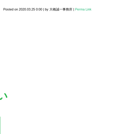
Posted on
2020.03.25 0:00
|
by
大橋誠一事務所
|
Perma Link
い