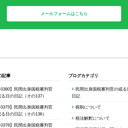
メールフォームはこちら
の記事
ブログカテゴリ
0380】民間出身国税審判官
民間出身国税審判官の或る
或る日の日記（その137）
日記
0379】民間出身国税審判官
税制について
或る日の日記（その136）
税法解釈について
0378】民間出身国税審判官