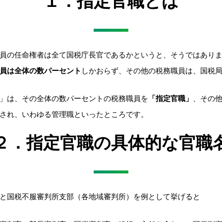
１．指定官職とは
員の任命権者は全て国税庁長官であるかというと、そうではあり
員は全体の数パーセント
しかおらず、その他の税務職員は、国税
」は、その全体の数パーセントの税務職員を
「指定官職」
、その
され、いわゆる管理職といったところです。
２．指定官職の具体的な官職
と国税不服審判所支部（各地域審判所）を例として挙げると