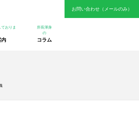
お問い合わせ（メールのみ）
しておりま
所長渾身
の
案内
コラム
職