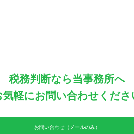
税務判断なら当事務所へ
お気軽にお問い合わせくださ
お問い合わせ（メールのみ）