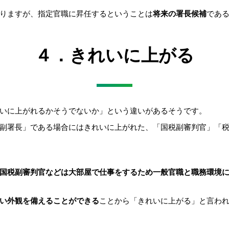
りますが、指定官職に昇任するということは
将来の署長候補
であ
４．きれいに上がる
いに上がれるかそうでないか」という違いがあるそうです。
副署長」である場合にはきれいに上がれた、「国税副審判官」「
国税副審判官などは大部屋で仕事をするため一般官職と職務環境
い外観を備えることができる
ことから「きれいに上がる」と言わ