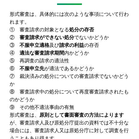
形式審査は、具体的には次のような事項について行わ
れます。
① 審査請求の対象となる
処分の存否
②
審査請求ができない処分
でないかどうか
③
不服申立適格
及び
請求の利益
の存否
④
適法な審査請求期間
内かどうか
⑤ 再調査の請求の適法性
⑥
不服申立先
が適法であるかどうか
⑦ 裁決済みの処分についての審査請求でないかどう
か
⑧ 審査請求中の処分について再度審査請求されたも
のかどうか
⑨ その他不適法事由の有無
形式審査は、
原則として書面審査の方法によります
が、審査請求人及び原処分庁提出の資料では不十分な
場合には、審査請求人又は原処分庁に対して調査を行
うこともあり得ます。