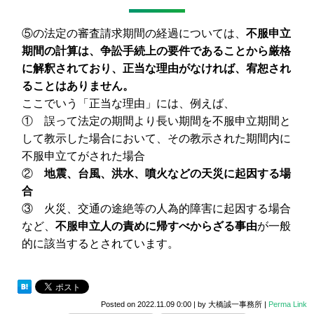
⑤の法定の審査請求期間の経過については、
不服申立
期間の計算は、争訟手続上の要件であることから厳格
に解釈されており、正当な理由がなければ、宥恕され
ることはありません。
ここでいう「正当な理由」には、例えば、
① 誤って法定の期間より長い期間を不服申立期間と
して教示した場合において、その教示された期間内に
不服申立てがされた場合
②
地震、台風、洪水、噴火などの天災に起因する場
合
③ 火災、交通の途絶等の人為的障害に起因する場合
など、
不服申立人の責めに帰すべからざる事由
が一般
的に該当するとされています。
Posted on
2022.11.09 0:00
|
by
大橋誠一事務所
|
Perma Link