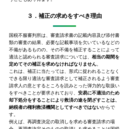
３．補正の求めをすべき理由
国税不服審判所は、審査請求書の記載内容及び添付書
類の審査の結果、必要な記載事項を欠いているなどの
不備があるものの、その不備を補正することによって
適法と認められる審査請求については、
相当の期間を
定めてその補正を求めなければなりません
。
これは、補正に当たっては、形式に捉われることなく
できる限り適法な審査請求として補正されるよう審査
請求人の意とするところを読みとった弾力的な取扱い
をすべきことが要求されており、
安易に不適法のため
却下処分をすることにより救済の途を閉ざすことは、
納税者の権利救済機関としてすべきではない
からで
す。
例えば、再調査決定の取消しを求める審査請求の場
合、再調査決定そのものの取消しを求めることは国税