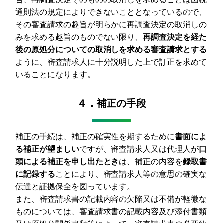
通則法の規定によりできないこととなっているので、
その審査請求の趣旨が明らかに再調査決定の取消しの
みを求める趣旨のものでない限り、
再調査決定を経た
後の原処分についての取消しを求める審査請求とする
ように、審査請求人に十分説明した上で訂正を求めて
いることになります。
４．補正の手段
補正の手続は、補正の確実性を期するために
書面によ
る補正が望ましい
ですが、審査請求人又は代理人が
口
頭による補正を申し出たとき
は、補正の内容を
録取書
に記録する
ことにより、審査請求人等の意思の確実な
伝達と証拠保全を図っています。
また、審査請求書の記載内容の欠陥又は不備が軽微な
ものについては、審査請求書の記載内容及び添付書類