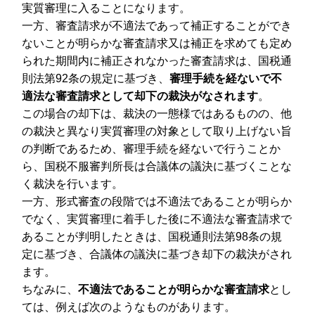
実質審理に入ることになります。
一方、審査請求が不適法であって補正することができ
ないことが明らかな審査請求又は補正を求めても定め
られた期間内に補正されなかった審査請求は、国税通
則法第92条の規定に基づき、
審理手続を経ないで不
適法な審査請求として却下の裁決がなされます
。
この場合の却下は、裁決の一態様ではあるものの、他
の裁決と異なり実質審理の対象として取り上げない旨
の判断であるため、審理手続を経ないで行うことか
ら、国税不服審判所長は合議体の議決に基づくことな
く裁決を行います。
一方、形式審査の段階では不適法であることが明らか
でなく、実質審理に着手した後に不適法な審査請求で
あることが判明したときは、国税通則法第98条の規
定に基づき、合議体の議決に基づき却下の裁決がされ
ます。
ちなみに、
不適法であることが明らかな審査請求
とし
ては、例えば次のようなものがあります。