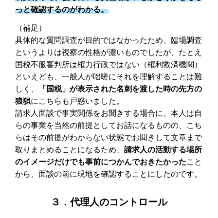
っと確認するのがわかる。
（補足）
具体的な質問調査が目的ではなかったため、臨場調査
というよりは視察の性格が濃いものでしたが、たとえ
国税不服審判所は権力行政ではない（権利救済機関）
といえども、一般人が咄嗟にそれを理解することは難
しく、
「国税」が表示された名刺を渡した時の先方の
狼狽
にこちらも戸惑いました。
請求人面談で事実関係をお聞きする場合に、本人は自
らの事業を当然の前提としてお話になるものの、こち
らはその前提がわからない状態でお聞きして文章まで
取りまとめることになるため、
請求人の活動する場所
のイメージだけでも事前につかんでおきたかった
こと
から、面談の前に現地を確認することにしたのです。
３．代理人のコントロール