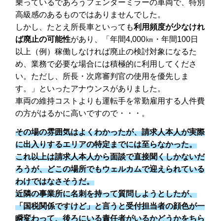
乗っているであろうフェンダーミラーの車両で、特別
高級感のあるものではありませんでした。
しかし、たとえ所長車といっても
利用頻度が少なけれ
ば廃止の可能性
があり、「年間4,000㎞・年間100日
以上（例）稼働しなければ廃止の検討対象になるた
め、業務で必要な場合には積極的に利用してくださ
い。ただし、所長・次席審判官の使用を優先しま
す。」といったアナウンスがありました。
車両の維持コストよりも運転手を常勤雇用する人件費
の方がはるかに高いですので・・・。
その場の雰囲気はよくわかったが、請求人本人が実際
に出入りするエリアの特定までには至らなかった。
これ以上は請求人本人から面談で直接聞くしかないだ
ろうが、どこの場所でもウェルカムで迎えられている
わけではなさそうだ。
近隣の事業所に名刺を持って質問しようとしたが、
「国税関係ですけど」と言うと受付担当者の顔色が一
瞬変わって、後ろにいる責任者がいるかどうかをちら