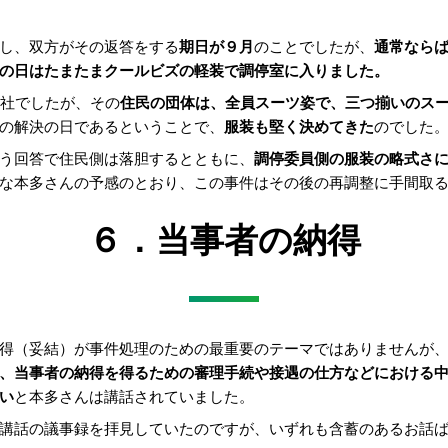
し、双方がその返答をする
期日が９月
のことでしたが、
通常なら
の日はたまたまクールビズの軽装で調停室に入りました。
会社でしたが、その
住民の団体は、全員スーツ姿で、三つ揃いのス
の解決の日であるということで、
服装も堅く決めてきた
のでした
う回答で住民側は落胆するとともに、
調停委員側の服装の略式さ
な本多さんの予感のとおり、この事件はその後の再調整に手間取
６．当事者の納得
得（妥結）が事件処理のための最重要のテーマではありませんが
、当事者の納得を得るための審理手続や接遇の仕方などにおける
い
と本多さんは講話されていました。
講話の議事録を拝見していたのですが、いずれも含蓄のあるお話