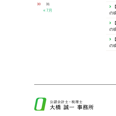
30
31
【
« 7月
の
【
の
【
の