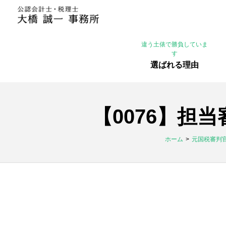
違う土俵で勝負していま
す
選ばれる理由
【0076】担
ホーム
元国税審判