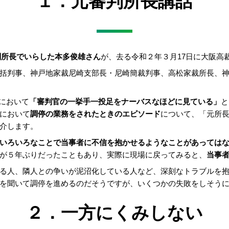
１．元審判所長講話
審判所長でいらした本多俊雄さん
が、去る令和２年３月17日に大阪高
括判事、神戸地家裁尼崎支部長・尼崎簡裁判事、高松家裁所長、
】において
「審判官の一挙手一投足をナーバスなほどに見ている」
と
において
調停の業務をされたときのエピソード
について、「元所長
介します。
いろいろなことで当事者に不信を抱かせるようなことがあっては
が５年ぶりだったこともあり、実際に現場に戻ってみると、
当事
る人、隣人との争いが泥沼化している人など、深刻なトラブルを
を聞いて調停を進めるのだそうですが、いくつかの失敗をしそう
２．一方にくみしない