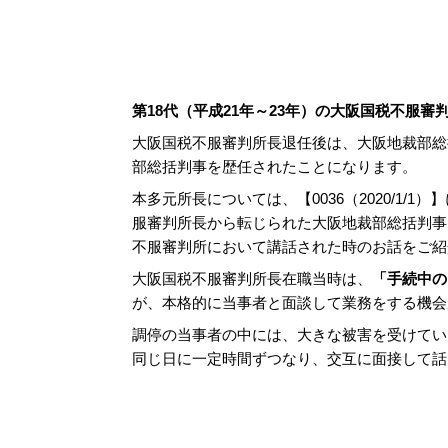
第18代（平成21年～23年）の大阪国税不服
大阪国税不服審判所長退任後は、大阪地裁部総
部総括判事を歴任されたことになります。
本多元所長については、【0036（2020/1/1）
服審判所長から転じられた大阪地裁部総括判事
不服審判所において講話された時のお話をご紹
大阪国税不服審判所長在職当時は、
「手続中の
が、本格的に当事者と面談して業務をする機会
調停の当事者の中には、大きな被害を受けてい
同じ日に一定時間ずつなり、交互に面接して話