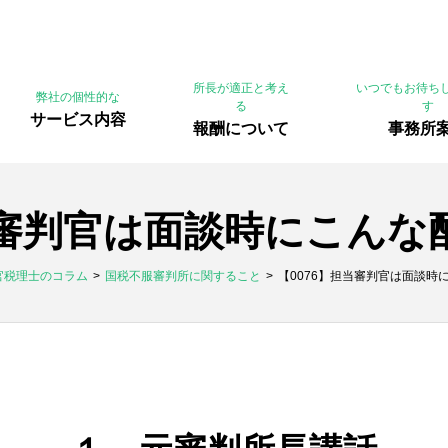
所長が適正と考え
いつでもお待ち
弊社の個性的な
る
す
サービス内容
報酬について
事務所
当審判官は面談時にこん
官税理士のコラム
国税不服審判所に関すること
【0076】担当審判官は面談時