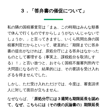
３．「答弁書の催促について」
私の隣の国税審査官は「まぁ、この時期はみんな順番
で休んで行くものですからしょうがないんじゃないで
しょうか。」と言ってきますし、いくら民間出身の国
税審判官だからといって、硬直的に「期限までに答弁
書の提出がなければ、原処分庁による答弁はなかった
ものとして審理する（事実上、課税処分を取消しす
る）！」と言い放つと、おそらく国税不服審判所内で
大問題になるので、結果的には、その要請を受け入れ
ざるを得ませんでした。
しかし、ただ受け入れただけでは、今度は、審査請求
人に対して面目が立ちません。
なぜならば、「
原処分庁には３週間も期限延長を認め
て、なぜ、こちらには（その後の反論書の）期限延長