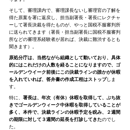
そして、審理課内で、審理課長ないし審理官の了解を
得た原案を署に返戻し、担当副署長・署長にレクチャ
ーして署長決裁を得たものが、やっと国税不服審判所
に送られてきます（署長・担当副署長に国税不服審判
所などの審理系経験者が居れば、決裁に難渋するとも
聞きます）。
原処分庁は、当然ながら組織として動いており、具体
的にはこれだけの人数を経ることになりますので、ゴ
ールデンウイーク前後にこの決裁ラインの誰かが休暇
を入れていれば、答弁書の作成工程はストップ
しま
す。
特に、
署長は、年次（有休）休暇を取得して、ぶち抜
きでゴールデンウィーク中休暇を取得していることが
多く、本件で、決裁ラインの休暇予定を睨み、２週間
の期限に対して３週間の延長を打診してきた
のでし
た。