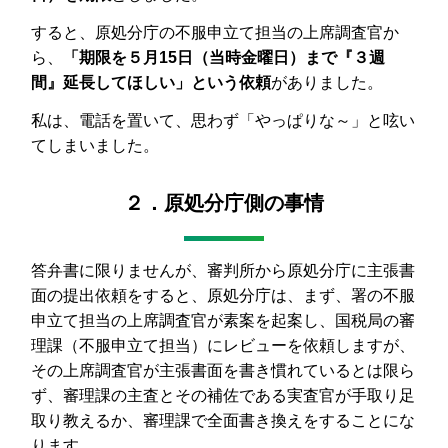
すると、原処分庁の不服申立て担当の上席調査官か
ら、
「期限を５月15日（当時金曜日）まで『３週
間』延長してほしい」という依頼
がありました。
私は、電話を置いて、思わず「やっぱりな～」と呟い
てしまいました。
２．原処分庁側の事情
答弁書に限りませんが、審判所から原処分庁に主張書
面の提出依頼をすると、原処分庁は、まず、署の不服
申立て担当の上席調査官が素案を起案し、国税局の審
理課（不服申立て担当）にレビューを依頼しますが、
その上席調査官が主張書面を書き慣れているとは限ら
ず、審理課の主査とその補佐である実査官が手取り足
取り教えるか、審理課で全面書き換えをすることにな
ります。