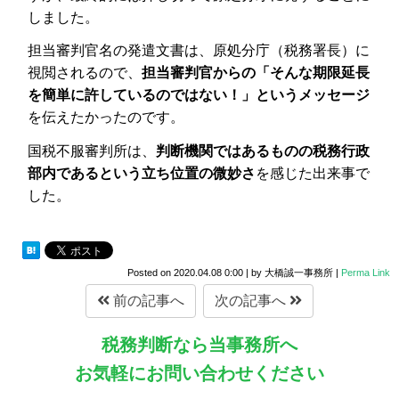
しました。
担当審判官名の発遣文書は、原処分庁（税務署長）に
視閲されるので、
担当審判官からの「そんな期限延長
を簡単に許しているのではない！」というメッセージ
を伝えたかったのです。
国税不服審判所は、
判断機関ではあるものの税務行政
部内であるという立ち位置の微妙さ
を感じた出来事で
した。
Posted on
2020.04.08 0:00
|
by
大橋誠一事務所
|
Perma Link
前の記事へ
次の記事へ
税務判断なら当事務所へ
お気軽にお問い合わせください