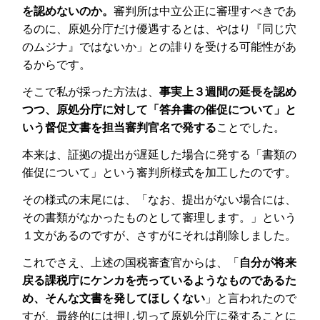
を認めないのか。
審判所は中立公正に審理すべきであ
るのに、原処分庁だけ優遇するとは、やはり『同じ穴
のムジナ』ではないか」との誹りを受ける可能性があ
るからです。
そこで私が採った方法は、
事実上３週間の延長を認め
つつ、原処分庁に対して「答弁書の催促について」と
いう督促文書を担当審判官名で発する
ことでした。
本来は、証拠の提出が遅延した場合に発する「書類の
催促について」という審判所様式を加工したのです。
その様式の末尾には、「なお、提出がない場合には、
その書類がなかったものとして審理します。」という
１文があるのですが、さすがにそれは削除しました。
これでさえ、上述の国税審査官からは、「
自分が将来
戻る課税庁にケンカを売っているようなものであるた
め、そんな文書を発してほしくない
」と言われたので
すが、最終的には押し切って原処分庁に発することに