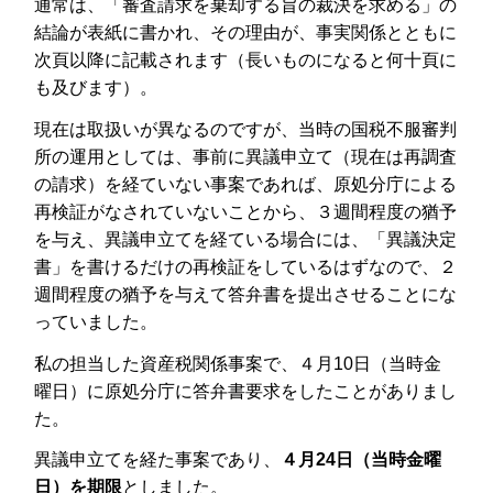
通常は、「審査請求を棄却する旨の裁決を求める」の
結論が表紙に書かれ、その理由が、事実関係とともに
次頁以降に記載されます（長いものになると何十頁に
も及びます）。
現在は取扱いが異なるのですが、当時の国税不服審判
所の運用としては、事前に異議申立て（現在は再調査
の請求）を経ていない事案であれば、原処分庁による
再検証がなされていないことから、３週間程度の猶予
を与え、異議申立てを経ている場合には、「異議決定
書」を書けるだけの再検証をしているはずなので、２
週間程度の猶予を与えて答弁書を提出させることにな
っていました。
私の担当した資産税関係事案で、４月10日（当時金
曜日）に原処分庁に答弁書要求をしたことがありまし
た。
異議申立てを経た事案であり、
４月24日（当時金曜
日）を期限
としました。