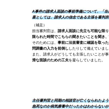
A事件の請求人面談の事前準備について、「当
案としては、請求人の信念である主張を審判所
（補足）
担当審判官は、
請求人面談に先立ち可能な限り
限られた時間でこちらの聞きたいことを聞き、
そのためには、
事前に法規審査に確認を取った
問調書の入力を前倒し
したりして備えていまし
また、請求人がどうしても主張したいことが事
滑な面談のための工夫
を凝らしていました。
主任審判官と同期の相談官が亡くなられたよう
急死なのか病気療養中だったかはわからないが