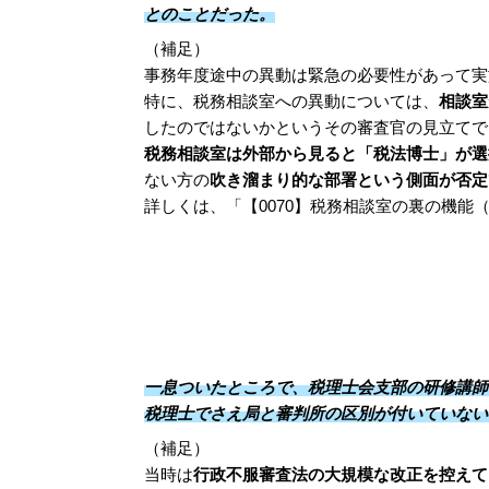
とのことだった。
（補足）
事務年度途中の異動は緊急の必要性があって実
特に、税務相談室への異動については、
相談室
したのではないかというその審査官の見立てで
税務相談室は外部から見ると「税法博士」が選
ない方の
吹き溜まり的な部署という側面が否定
詳しくは、「【0070】税務相談室の裏の機能（https://
一息ついたところで、税理士会支部の研修講師
税理士でさえ局と審判所の区別が付いていない
（補足）
当時は
行政不服審査法の大規模な改正を控えて