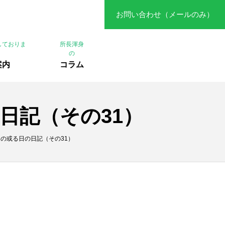
お問い合わせ（メールのみ）
しておりま
所長渾身
の
案内
コラム
日記（その31）
官の或る日の日記（その31）