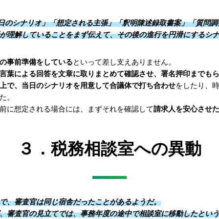
日のシナリオ」「想定される主張」「釈明陳述録取書案」「質問調
が理解していることをまず伝えて、その後の進行を円滑にするシ
の事前準備をしている
といって差し支えありません。
言葉による回答を文章に取りまとめて確認させ、署名押印までも
上で、当日のシナリオを用意して合議体で打ち合わせ
をしたり、
た。
前に想定される場合には、まずそれを確認して
請求人を安心させ
３．税務相談室への異動
で、審査官は同じ宿舎だったことがあるようだ。
、審査官の見立てでは、事務年度の途中で相談室に移動したとい