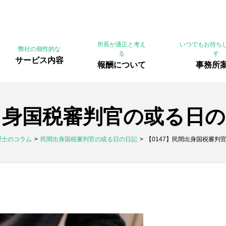
所長が適正と考え
いつでもお待ち
弊社の個性的な
る
す
サービス内容
報酬について
事務所
間出身国税審判官の或る日の
理士のコラム
民間出身国税審判官の或る日の日記
【0147】民間出身国税審判