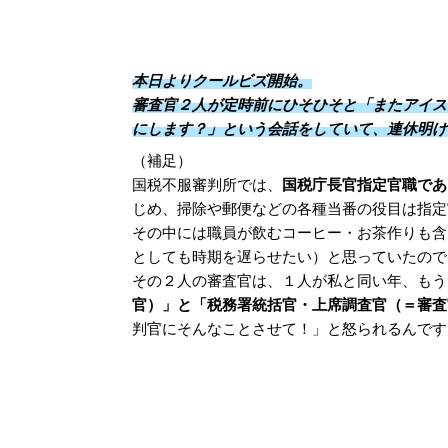
本日よりクールビズ開始。
審査官２人が定時前にひそひそと「またアイス
にします？」という会話をしていて、連休明け
（補足）
国税不服審判所では、
国税庁長官指定官職であ
じめ、掃除や郵便などの各種当番の役目は指定
その中には職員が飲むコーヒー・お茶作りも含
としても時期を遅らせたい）と思っていたので
その２人の審査官は、１人が私と同い年、もう
官）」と「税務署統括官・上席調査官（＝審査
判官にそんなことさせて！」と怒られるんです