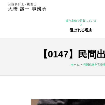
違う土俵で勝負していま
す
選ばれる理由
【0147】民
ホーム
元国税審判官税