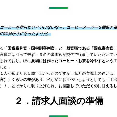
コーヒーを作らないといけないな～。コーヒーメーカー３回転と
の11日からになったようだ。
る「国税審判官・国税副審判官」と一般官職である「国税審査官
官職には回って来ず、３名の審査官が交代で従事していただいて
まれており、特に
夏場には作ったコーヒー・お茶を冷やすという
した。
１人が私よりも５歳年上だったのですが、私との官職上の違いは
官）」くらいの差
があり、私が変にお手伝いしようとしても「手
）！」とばかりに取り上げられ、
お世話していただくのに甘える
２．請求人面談の準備