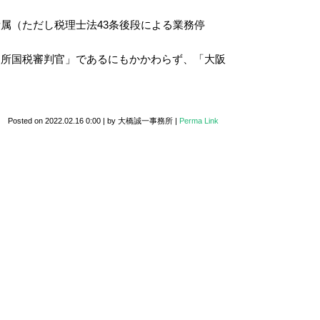
属（ただし税理士法43条後段による業務停
支所国税審判官」であるにもかかわらず、「大阪
Posted on
2022.02.16 0:00
|
by
大橋誠一事務所
|
Perma Link