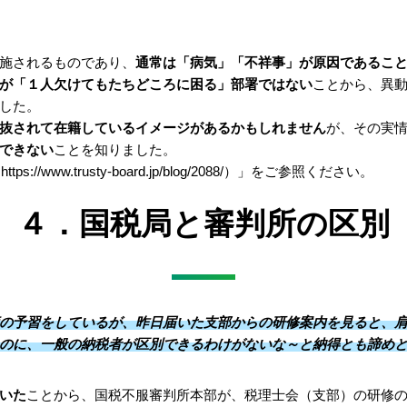
施されるものであり、
通常は「病気」「不祥事」が原因であるこ
が「１人欠けてもたちどころに困る」部署ではない
ことから、異
した。
抜されて在籍しているイメージがあるかもしれません
が、その実
できない
ことを知りました。
www.trusty-board.jp/blog/2088/）」をご参照ください。
４．国税局と審判所の区別
の予習をしているが、昨日届いた支部からの研修案内を見ると、
のに、一般の納税者が区別できるわけがないな～と納得とも諦め
いた
ことから、国税不服審判所本部が、税理士会（支部）の研修