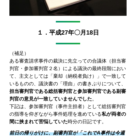
１．平成27年〇月18日
（補足）
ある審査請求事件の裁決に先立っての合議体（担当審
判官・参加審判官２名）による議決の最終段階におい
て、主文としては「棄却（納税者負け）」で一致して
いるものの、議決書の「理由」の書きぶりについて、
担当審判官である総括審判官と参加審判官である副審
判官の意見が一致していませんでした
。
下記は、参加審判官（事件主担者）として総括審判官
の指導を仰ぎながら事件処理を進めている
私が両者の
間に挟まれて苦悩していた
時分の日記です。
前日の帰りがけに、副審判官が「これでA事件は今週