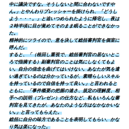
中に議決ですな。そうしないと間に合わないですや
ん｡」とやんわりプレッシャーを掛けられ、「どうし
よう・・・。」と追いつめられたように帰宅し、夜は
２時半頃に目が覚めてそのまま眠ることができなかっ
た。
精神的にツライので、意を決して総括審判官を個室に
呼んだ。
すると、「（根回し重視で、総括審判官の居ないとこ
ろで指摘する）副審判官のことは気にしなくてもよ
い。自分の信念を曲げてはいけない。あなたが気を遣
い過ぎているのは分かっているが、素晴らしいスキル
を持っているので自信を持って良い｡」と言われると
ともに、「事件概要の把握の速さ、規定の理解度、相
手への説明（プレゼン）の仕方など、私もいろんな審
判官を見てきたが、あなたのような方はなかなかいな
い｡」と言ってもらえた。
総括に自分の味方であることを表明してもらい、かな
り気は楽になった。