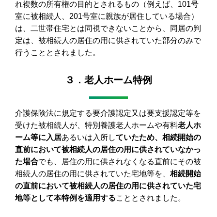
れ複数の所有権の目的とされるもの（例えば、101号
室に被相続人、201号室に親族が居住している場合）
は、二世帯住宅とは同視できないことから、同居の判
定は、被相続人の居住の用に供されていた部分のみで
行うこととされました。
３．老人ホーム特例
介護保険法に規定する要介護認定又は要支援認定等を
受けた被相続人が、特別養護老人ホームや有料
老人ホ
ーム等に入居
あるいは入所し
ていたため、相続開始の
直前において被相続人の居住の用に供されていなかっ
た場合
でも、居住の用に供されなくなる直前にその被
相続人の居住の用に供されていた宅地等を、
相続開始
の直前において被相続人の居住の用に供されていた宅
地等として本特例を適用する
こととされました。