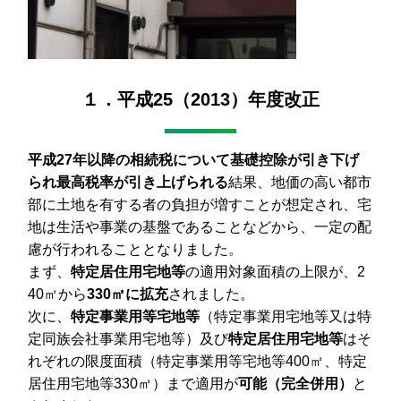
１．平成25（2013）年度改正
平成27年以降の相続税について基礎控除が引き下げ
られ最高税率が引き上げられる
結果、地価の高い都市
部に土地を有する者の負担が増すことが想定され、宅
地は生活や事業の基盤であることなどから、一定の配
慮が行われることとなりました。
まず、
特定居住用宅地等
の適用対象面積の上限が、2
40㎡から
330㎡に拡充
されました。
次に、
特定事業用等宅地等
（特定事業用宅地等又は特
定同族会社事業用宅地等）及び
特定居住用宅地等
はそ
れぞれの限度面積（特定事業用等宅地等400㎡、特定
居住用宅地等330㎡）まで適用が
可能（完全併用）
と