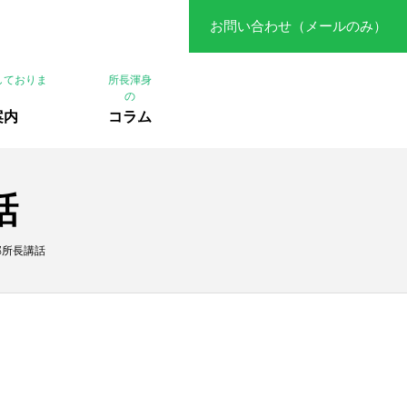
お問い合わせ（メールのみ）
しておりま
所長渾身
の
案内
コラム
話
部所長講話