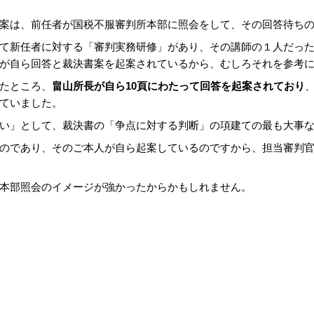
案は、前任者が国税不服審判所本部に照会をして、その回答待ち
て新任者に対する「審判実務研修」があり、その講師の１人だっ
が自ら回答と裁決書案を起案されているから、むしろそれを参考
たところ、
畠山所長が自ら10頁にわたって回答を起案されており
ていました。
い」として、裁決書の「争点に対する判断」の項建ての最も大事
のであり、そのご本人が自ら起案しているのですから、担当審判
本部照会のイメージが強かったからかもしれません。