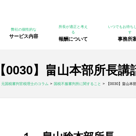
所長が適正と考え
いつでもお待ち
弊社の個性的な
る
す
サービス内容
報酬について
事務所
【0030】畠山本部所長講
元国税審判官税理士のコラム
国税不服審判所に関すること
【0030】畠山本