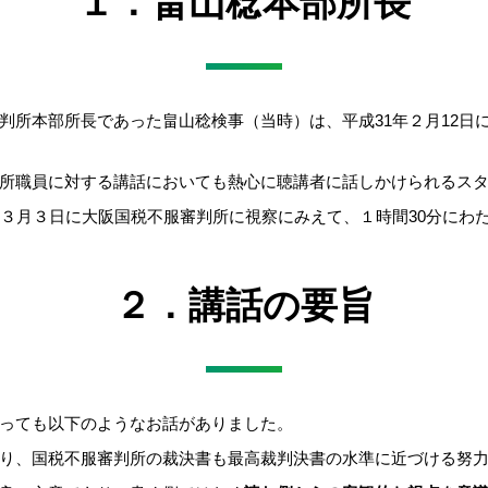
１．畠山稔本部所長
判所本部所長であった畠山稔検事（当時）は、平成31年２月12日
所職員に対する講話においても熱心に聴講者に話しかけられるス
年３月３日に大阪国税不服審判所に視察にみえて、１時間30分にわ
２．講話の要旨
っても以下のようなお話がありました。
り、国税不服審判所の裁決書も最高裁判決書の水準に近づける努