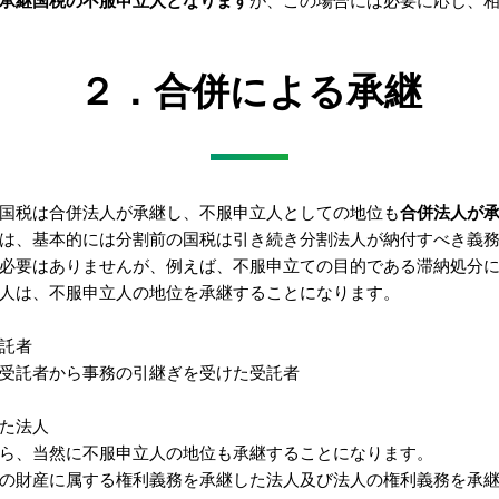
承継国税の不服申立人となります
が、この場合には必要に応じ、
２．合併による承継
国税は合併法人が承継し、不服申立人としての地位も
合併法人が
は、基本的には分割前の国税は引き続き分割法人が納付すべき義
必要はありませんが、例えば、不服申立ての目的である滞納処分
人は、不服申立人の地位を承継することになります。
託者
受託者から事務の引継ぎを受けた受託者
た法人
ら、当然に不服申立人の地位も承継することになります。
の財産に属する権利義務を承継した法人及び法人の権利義務を承