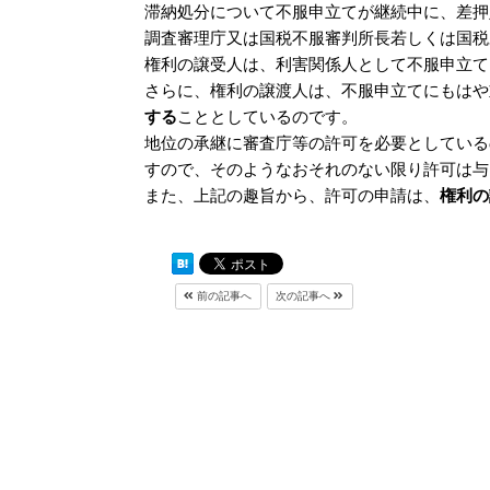
滞納処分について不服申立てが継続中に、差押
調査審理庁又は国税不服審判所長若しくは国税
権利の譲受人は、利害関係人として不服申立て
さらに、権利の譲渡人は、不服申立てにもはや
する
こととしているのです。
地位の承継に審査庁等の許可を必要としている
すので、そのようなおそれのない限り許可は与
また、上記の趣旨から、許可の申請は、
権利の
前の記事へ
次の記事へ