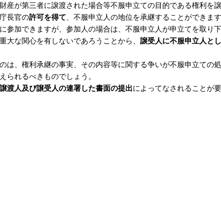
財産が第三者に譲渡された場合等不服申立ての目的である権利を
庁長官の
許可を得て
、不服申立人の地位を承継することができま
に参加できますが、参加人の場合は、不服申立人が申立てを取り
重大な関心を有しないであろうことから、
譲受人に不服申立人と
のは、権利承継の事実、その内容等に関する争いが不服申立ての
えられるべきものでしょう。
譲渡人及び譲受人の連署した書面の提出
によってなされることが