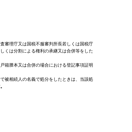
調査審理庁又は国税不服審判所長若しくは国税庁
若しくは分割による権利の承継又は合併等をした
る戸籍謄本又は合併の場合における登記事項証明
いで被相続人の名義で処分をしたときは、当該処
す。