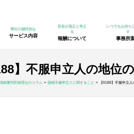
所長が適正と考え
いつでもお待ち
弊社の個性的な
る
す
サービス内容
報酬について
事務所
188】不服申立人の地位
国税審判官税理士のコラム
国税不服申立てに関すること
【0188】不服申立