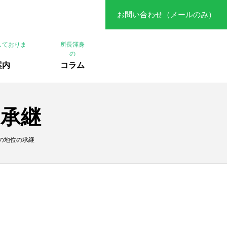
お問い合わせ（メールのみ）
しておりま
所長渾身
の
案内
コラム
の承継
人の地位の承継