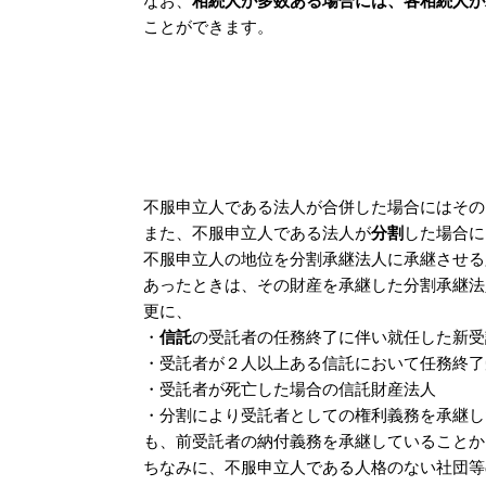
なお、
相続人が多数ある場合には、各相続人が
ことができます。
不服申立人である法人が合併した場合にはその
また、不服申立人である法人が
分割
した場合に
不服申立人の地位を分割承継法人に承継させる
あったときは、その財産を承継した分割承継法
更に、
・
信託
の受託者の任務終了に伴い就任した新受
・受託者が２人以上ある信託において任務終了
・受託者が死亡した場合の信託財産法人
・分割により受託者としての権利義務を承継し
も、前受託者の納付義務を承継していることか
ちなみに、不服申立人である人格のない社団等