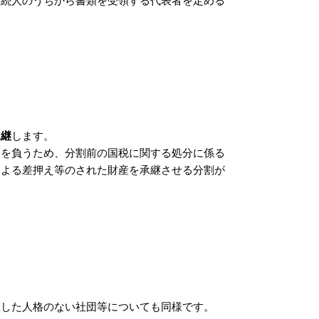
相続人のうちから書類を受領する代表者を定める
承継
します。
務を負うため、分割前の国税に関する処分に係る
による差押え等のされた財産を承継させる分割が
継した人格のない社団等についても同様です。