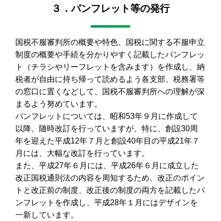
３．パンフレット等の発行
国税不服審判所の概要や特色、国税に関する不服申立
制度の概要や手続を分かりやすく記載したパンフレッ
ト（チラシやリーフレットを含みます）を作成し、納
税者が自由に持ち帰って読めるよう各支部、税務署等
の窓口に置くなどして、国税不服審判所への理解が深
まるよう努めています。
パンフレットについては、昭和53年９月に作成して
以降、随時改訂を行っていますが、特に、創設30周
年を迎えた平成12年７月と創設40年目の平成21年７
月には、大幅な改訂を行っています。
また、平成27年６月には、平成26年６月に成立した
改正国税通則法の内容を周知するため、改正のポイン
トと改正前の制度、改正後の制度の両方を記載したパ
ンフレットを作成し、平成28年１月にはデザインを
一新しています。