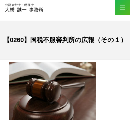
【0260】国税不服審判所の広報（その１）