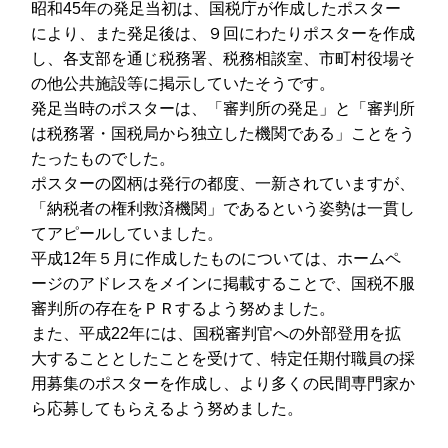
昭和45年の発足当初は、国税庁が作成したポスター
により、また発足後は、９回にわたりポスターを作成
し、各支部を通じ税務署、税務相談室、市町村役場そ
の他公共施設等に掲示していたそうです。
発足当時のポスターは、「審判所の発足」と「審判所
は税務署・国税局から独立した機関である」ことをう
たったものでした。
ポスターの図柄は発行の都度、一新されていますが、
「納税者の権利救済機関」であるという姿勢は一貫し
てアピールしていました。
平成12年５月に作成したものについては、ホームペ
ージのアドレスをメインに掲載することで、国税不服
審判所の存在をＰＲするよう努めました。
また、平成22年には、国税審判官への外部登用を拡
大することとしたことを受けて、特定任期付職員の採
用募集のポスターを作成し、より多くの民間専門家か
ら応募してもらえるよう努めました。