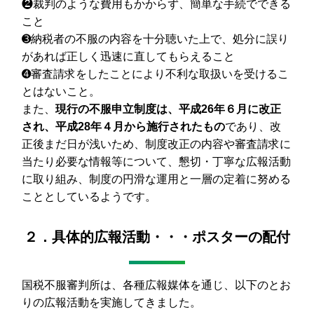
❷裁判のような費用もかからず、簡単な手続でできる
こと
➌納税者の不服の内容を十分聴いた上で、処分に誤り
があれば正しく迅速に直してもらえること
➍審査請求をしたことにより不利な取扱いを受けるこ
とはないこと。
また、
現行の不服申立制度は、平成26年６月に改正
され、平成28年４月から施行されたもの
であり、改
正後まだ日が浅いため、制度改正の内容や審査請求に
当たり必要な情報等について、懇切・丁寧な広報活動
に取り組み、制度の円滑な運用と一層の定着に努める
こととしているようです。
２．具体的広報活動・・・ポスターの配付
国税不服審判所は、各種広報媒体を通じ、以下のとお
りの広報活動を実施してきました。