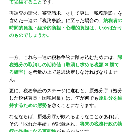
て妥結すること
です。
再調査の請求、審査請求、そして更に「税務訴訟」を
含めた一連の「税務争訟」に至った場合の、
納税者の
時間的負担・経済的負担・心理的負担は、いかばかり
のものでしょうか。
一方、これら一連の税務争訟に踏み込むためには、
課
税処分の取消しの期待値（取消し求める税額 ✖ 勝て
る確率）
を考量の上で意思決定しなければなりませ
ん。
更に、税務争訟のステージに進むと、原処分庁（処分
した税務署長・国税局長）は、何が何でも
原処分を維
持するための態勢
を敷くことになります。
なぜならば、原処分庁が敗れるようなことがあれば、
その「敗れた事績」が記録され、
将来の税務行政の執
行の足枷になる可能性
があるからです。