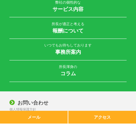
弊社の個性的な
サービス内容
所長が適正と考える
報酬について
いつでもお待ちしております
事務所案内
所長渾身の
コラム
お問い合わせ
個人情報保護方針
© 2026 公認会計士・税理士 大橋誠一事務所 All Rights Reserved.
メール
アクセス