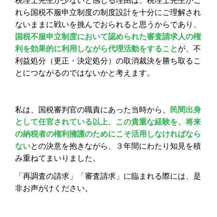
税理士先生が少ないと感じる理由は、税理士先生がこ
れら国税不服申立制度の制度設計を十分にご理解され
ないままに戦いを挑んでおられると思うからであり、
国税不服申立制度において認められた審査請求人の権
利を効果的に利用しながら代理活動をすること
が、不
利益処分（更正・決定処分）の取消裁決を勝ち取るこ
とにつながるのではないかと考えます。
私は、国税審判官の職責にあった当時から、
民間出身
として任官されている以上、この貴重な経験を、将来
の納税者の権利擁護のためにこそ活用しなければなら
ない
との決意を抱きながら、３年間にわたり知見を積
み重ねてまいりました。
「再調査の請求」「審査請求」に臨まれる際には、是
非お声がけください。